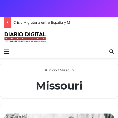
Crisis Migratoria entre España y Marruecos acentúa las tensiones diplomáticas y la fragilidad de los territorios de Ceuta y Melilla.
Menú
B
Inicio
/
Missouri
Missouri