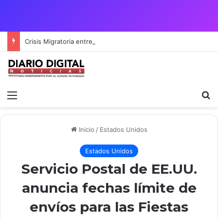
Crisis Migratoria entre España y Marruecos acentúa las tensiones diplomáticas y la fragilidad de los territorios de Ceuta y Melilla.
Menú
B
Inicio
/
Estados Unidos
Estados Unidos
Servicio Postal de EE.UU.
anuncia fechas límite de
envíos para las Fiestas