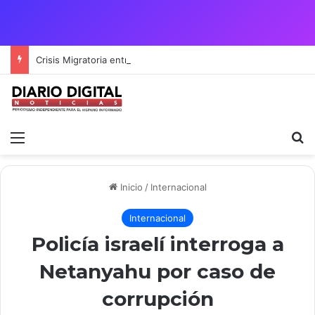
Crisis Migratoria entre España y Marruecos acentúa las tensiones diplomáticas y la fragilidad de los territorios de Ceuta y Melilla.
Menú
B
Inicio
/
Internacional
Internacional
Policía israelí interroga a
Netanyahu por caso de
corrupción