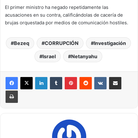
El primer ministro ha negado repetidamente las
acusaciones en su contra, calificándolas de cacería de
brujas orquestada por medios de comunicación hostiles.
Bezeq
CORRUPCIÓN
Investigación
Israel
Netanyahu
LinkedIn
Tumblr
Pinterest
Reddit
VKontakte
Compartir por correo electrónico
Imprimir