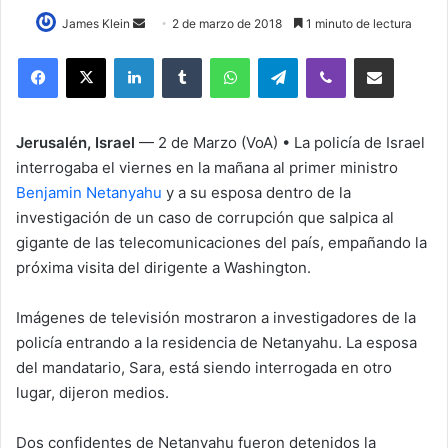
James Klein
S
2 de marzo de 2018
1 minuto de lectura
e
LinkedIn
Tumblr
WhatsApp
Telegram
Viber
Compartir por correo electrónico
n
d
a
Jerusalén, Israel
— 2 de Marzo (VoA) • La policía de Israel
n
interrogaba el viernes en la mañana al primer ministro
e
Benjamin Netanyahu
y a su esposa dentro de la
m
investigación de un caso de corrupción que salpica al
a
i
gigante de las telecomunicaciones del país, empañando la
l
próxima visita del dirigente a Washington.
Imágenes de televisión mostraron a investigadores de la
policía entrando a la residencia de Netanyahu. La esposa
del mandatario, Sara, está siendo interrogada en otro
lugar, dijeron medios.
Dos confidentes de Netanyahu fueron detenidos la