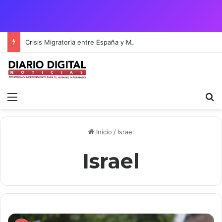
Crisis Migratoria entre España y Marruecos acentúa las tensiones diplomáticas y la fragilidad de los territorios de Ceuta y Melilla.
Menú
B
Inicio
/
Israel
Israel