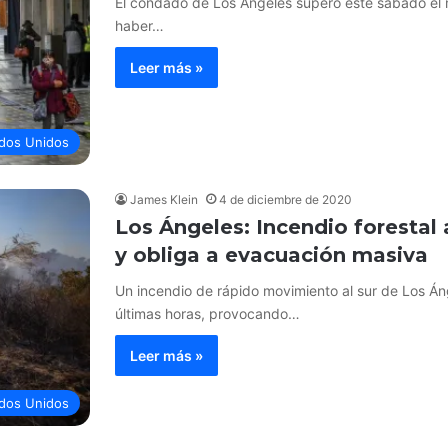
El condado de Los Ángeles superó este sábado el m
haber…
Leer más »
dos Unidos
James Klein
4 de diciembre de 2020
Los Ángeles: Incendio forestal
y obliga a evacuación masiva
Un incendio de rápido movimiento al sur de Los Á
últimas horas, provocando…
Leer más »
dos Unidos