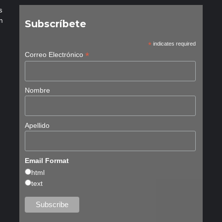
s
n
Subscríbete
*
indicates required
*
Correo Electrónico
Nombre
Apellido
Email Format
html
text