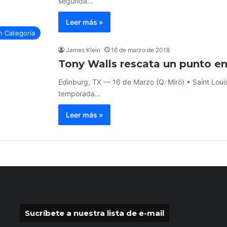
segunda…
Leer más »
n Categoría
James Klein
16 de marzo de 2018
Tony Walls rescata un punto en
Edinburg, TX — 16 de Marzo (Q. Miró) • Saint Loui
temporada…
Leer más »
Sucríbete a nuestra lista de e-mail