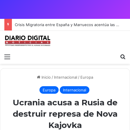
Crisis Migratoria entre España y Marruecos acentúa las tensiones diplomáticas y la fragilidad de los territorios de Ceuta y Melilla.
Menú
B
Inicio
/
Internacional
/
Europa
Europa
Internacional
Ucrania acusa a Rusia de
destruir represa de Nova
Kajovka