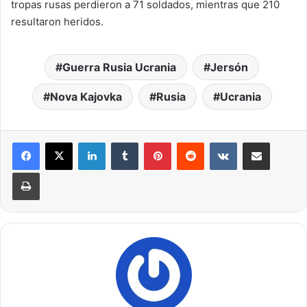
tropas rusas perdieron a 71 soldados, mientras que 210
resultaron heridos.
Guerra Rusia Ucrania
Jersón
Nova Kajovka
Rusia
Ucrania
LinkedIn
Tumblr
Pinterest
Reddit
VKontakte
Compartir por correo elec
Imprimir