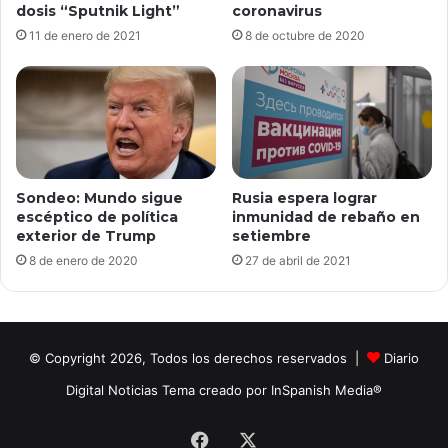
dosis “Sputnik Light”
coronavirus
11 de enero de 2021
8 de octubre de 2020
Sondeo: Mundo sigue
Rusia espera lograr
escéptico de política
inmunidad de rebaño en
exterior de Trump
setiembre
8 de enero de 2020
27 de abril de 2021
© Copyright 2026, Todos los derechos reservados |
Diario
Digital Noticias Tema creado por InSpanish Media®
Facebook
X