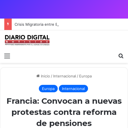
Crisis Migratoria entre España y Marruecos acentúa las tensiones diplomáticas y la fragilidad de los territorios de Ceuta y Melilla.
Menú
B
Inicio
/
Internacional
/
Europa
Europa
Internacional
Francia: Convocan a nuevas
protestas contra reforma
de pensiones