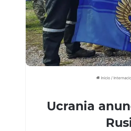
Inicio
/
Internaci
Ucrania anun
Rus