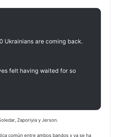
30 Ukrainians are coming back.
ves felt having waited for so
oledar, Zaporiyia y Jerson.
ctica común entre ambos bandos y ya se ha