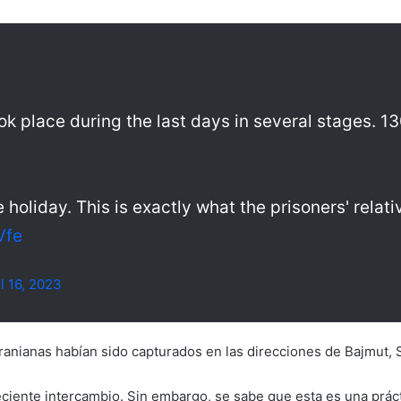
ok place during the last days in several stages. 1
holiday. This is exactly what the prisoners' relati
Vfe
l 16, 2023
cranianas habían sido capturados en las direcciones de Bajmut, S
eciente intercambio. Sin embargo, se sabe que esta es una prá