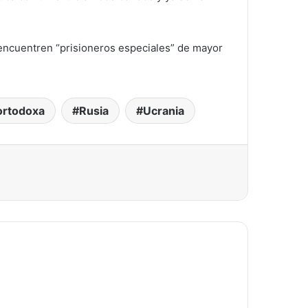
e encuentren “prisioneros especiales” de mayor
ortodoxa
Rusia
Ucrania