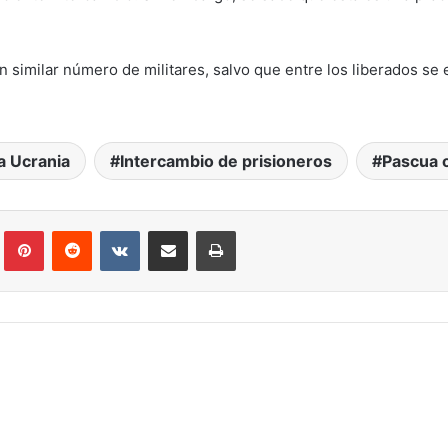
n similar número de militares, salvo que entre los liberados s
a Ucrania
Intercambio de prisioneros
Pascua 
Tumblr
Pinterest
Reddit
VKontakte
Compartir por correo electrónico
Imprimir