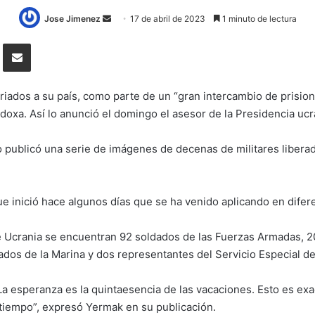
Send
Jose Jimenez
17 de abril de 2023
1 minuto de lectura
an
Tumblr
Compartir por correo electrónico
email
triados a su país, como parte de un “gran intercambio de prision
doxa. Así lo anunció el domingo el asesor de la Presidencia uc
rio publicó una serie de imágenes de decenas de militares liber
ue inició hace algunos días que se ha venido aplicando en difer
de Ucrania se encuentran 92 soldados de las Fuerzas Armadas, 2
dados de la Marina y dos representantes del Servicio Especial d
 esperanza es la quintaesencia de las vacaciones. Esto es exac
tiempo”, expresó Yermak en su publicación.