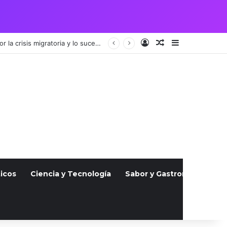
Acceso
Publicación al a
Barra lateral
Vigilia por pareja guatemalteca asesinada en Julio atrae a cientos, indignados por la crisis migratoria y lo sucedido
icos
Ciencia y Tecnología
Sabor y Gastronomía
S