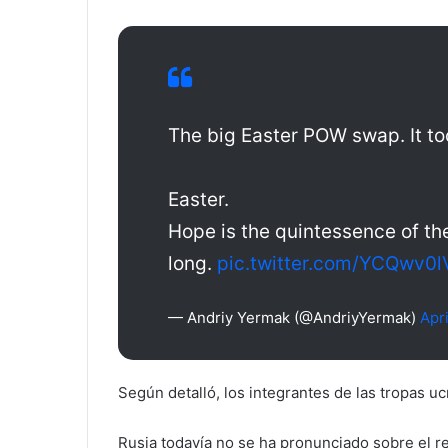
The big Easter POW swap. It to
Easter.
Hope is the quintessence of the 
long.
pic.twitter.com/YCQwv0l
— Andriy Yermak (@AndriyYermak)
Apri
Según detalló, los integrantes de las tropas u
Rusia todavía no se ha pronunciado sobre el r