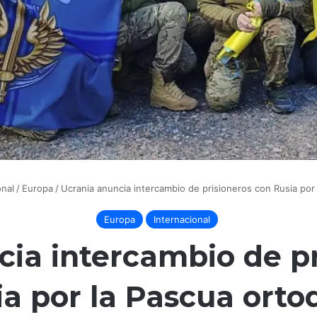
onal
/
Europa
/
Ucrania anuncia intercambio de prisioneros con Rusia por
Europa
Internacional
cia intercambio de pr
ia por la Pascua orto