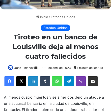
Inicio
/
Estados Unidos
Estados Unidos
Tiroteo en un banco de
Louisville deja al menos
cuatro fallecidos
Send
Jose Jimenez
10 de abril de 2023
1 minuto de lectura
an
LinkedIn
Tumblr
WhatsApp
Telegram
Viber
Compartir por correo elec
email
Al menos cuatro muertos y seis heridos dejó un ataque a
una sucursal bancaria en la ciudad de Louisville, en
Kentucky. El tirador, quien sería un antiguo trabajador del