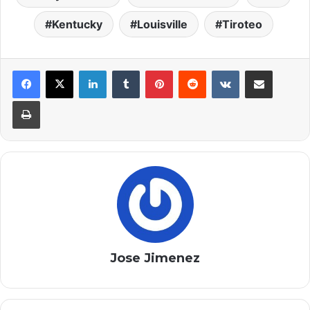
Kentucky
Louisville
Tiroteo
LinkedIn
Tumblr
Pinterest
Reddit
VKontakte
Compartir por correo elec
Imprimir
Jose Jimenez