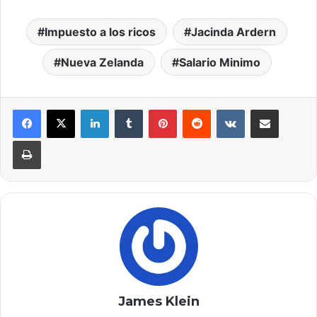
Impuesto a los ricos
Jacinda Ardern
Nueva Zelanda
Salario Minimo
LinkedIn
Tumblr
Pinterest
Reddit
VKontakte
Compartir por correo elec
Imprimir
James Klein