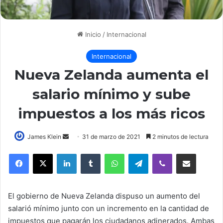
Inicio
/
Internacional
Internacional
Nueva Zelanda aumenta el
salario mínimo y sube
impuestos a los más ricos
Send
James Klein
31 de marzo de 2021
2 minutos de lectura
an
LinkedIn
Tumblr
WhatsApp
Telegram
Viber
Compartir por correo elec
email
El gobierno de Nueva Zelanda dispuso un aumento del
salarió mínimo junto con un incremento en la cantidad de
impuestos que pagarán los ciudadanos adinerados. Ambas