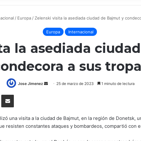
nacional
/
Europa
/
Zelenski visita la asediada ciudad de Bajmut y condec
Europa
Internacional
ita la asediada ciuda
ondecora a sus trop
Send
Jose Jimenez
25 de marzo de 2023
1 minuto de lectura
an
Tumblr
Compartir por correo electrónico
email
lizó una visita a la ciudad de Bajmut, en la región de Donetsk, 
 que resisten constantes ataques y bombardeos, compartió con e