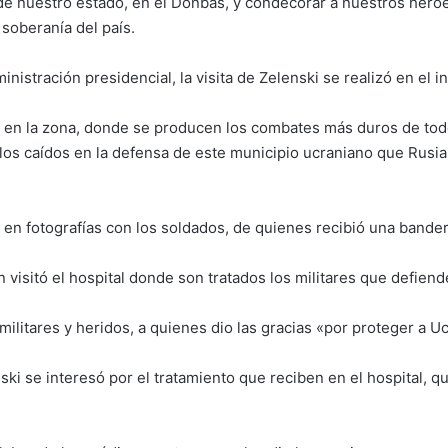
de nuestro estado, en el Donbás, y condecorar a nuestros héroes”
soberanía del país.
stración presidencial, la visita de Zelenski se realizó en el in
ón en la zona, donde se producen los combates más duros de to
 los caídos en la defensa de este municipio ucraniano que Rusia
en fotografías con los soldados, de quienes recibió una bandera
n visitó el hospital donde son tratados los militares que defien
ilitares y heridos, a quienes dio las gracias «por proteger a 
i se interesó por el tratamiento que reciben en el hospital, qu