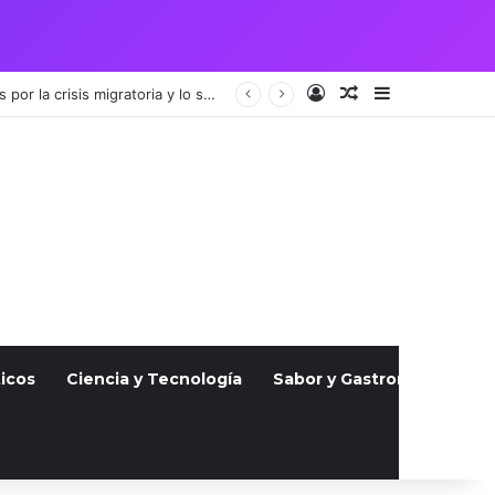
Acceso
Publicación al a
Barra lateral
Vigilia por pareja guatemalteca asesinada en Julio atrae a cientos, indignados por la crisis migratoria y lo sucedido
icos
Ciencia y Tecnología
Sabor y Gastronomía
S