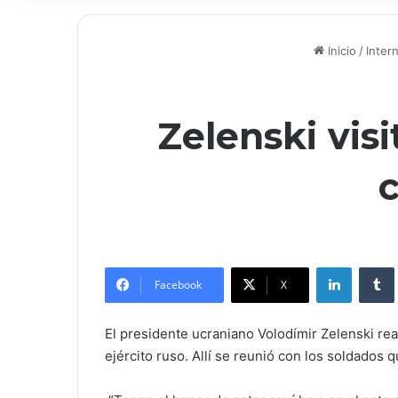
Inicio
/
Inter
Zelenski vis
c
LinkedIn
Facebook
X
El presidente ucraniano Volodímir Zelenski rea
ejército ruso. Allí se reunió con los soldados