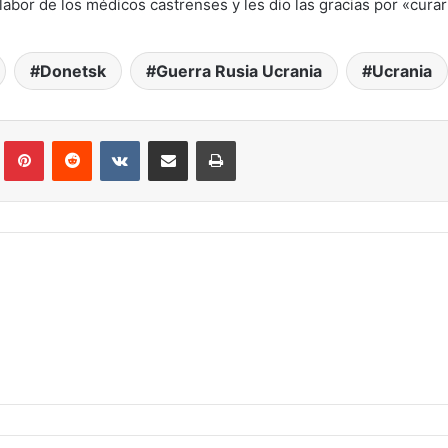
 labor de los médicos castrenses y les dio las gracias por «curar
Donetsk
Guerra Rusia Ucrania
Ucrania
Tumblr
Pinterest
Reddit
VKontakte
Compartir por correo electrónico
Imprimir