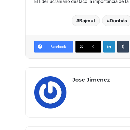
El líder ucraniano destacó la importancia de la
Bajmut
Donbás
LinkedIn
Facebook
X
Jose Jimenez