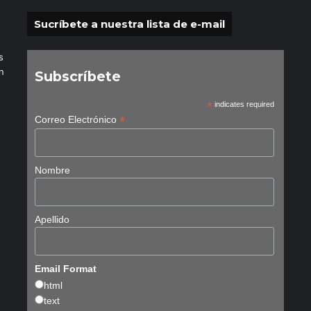
Sucríbete a nuestra lista de e-mail
s
n
Subscríbete
*
indicates required
*
Correo Electrónico
Nombre
Apellido
Email Format
html
text