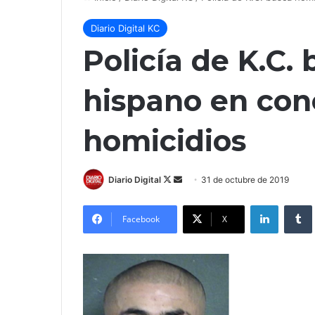
Diario Digital KC
Policía de K.C
hispano en con
homicidios
Follow
Send
Diario Digital
31 de octubre de 2019
on
an
LinkedIn
X
email
Facebook
X