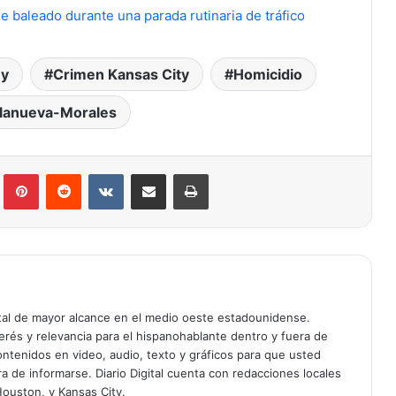
e baleado durante una parada rutinaria de tráfico
ey
Crimen Kansas City
Homicidio
llanueva-Morales
Tumblr
Pinterest
Reddit
VKontakte
Compartir por correo electrónico
Imprimir
igital de mayor alcance en el medio oeste estadounidense.
rés y relevancia para el hispanohablante dentro y fuera de
ntenidos en video, audio, texto y gráficos para que usted
a de informarse. Diario Digital cuenta con redacciones locales
Houston, y Kansas City.