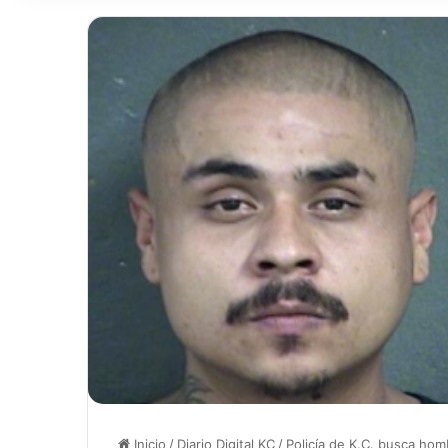
Inicio
/
Diario Digital KC
/
Policía de K.C. busca hom