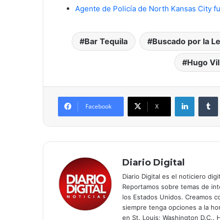
Agente de Policía de North Kansas City fu
Bar Tequila
Buscado por la L
Hugo Vi
LinkedIn
Facebook
X
Diario Digital
Diario Digital es el noticiero d
Reportamos sobre temas de inte
los Estados Unidos. Creamos co
siempre tenga opciones a la hor
en St. Louis; Washington D.C.. 