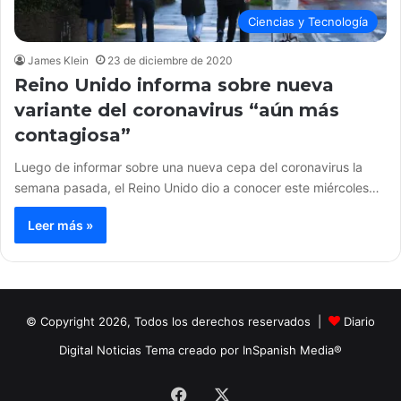
Ciencias y Tecnología
James Klein
23 de diciembre de 2020
Reino Unido informa sobre nueva
variante del coronavirus “aún más
contagiosa”
Luego de informar sobre una nueva cepa del coronavirus la
semana pasada, el Reino Unido dio a conocer este miércoles…
Leer más »
© Copyright 2026, Todos los derechos reservados |
Diario
Digital Noticias Tema creado por InSpanish Media®
Facebook
X