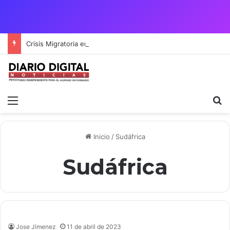
Crisis Migratoria entre España y Marruecos acentúa las tensiones diplomáticas y la fragilidad de los territorios de Ceuta y Melilla.
Menú
B
Inicio
/
Sudáfrica
Sudáfrica
Jose Jimenez
11 de abril de 2023