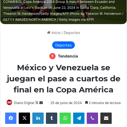
CONMEBOL Copa America 2024 Group B match between Ecuador and
Venezuela at Levi's Stadium on June 22, 2024 in Santa Clara, California.
Thearon W. Henderson/Getty Images/AFP (Photo by Thearon W. Henderson /
GETTY IMAGES NORTH AMERICA / Getty Images via AFP)
Inicio
/
Deportes
Deportes
Tendencia
México y Venezuela se
juegan el pase a cuartos de
final en la Copa América
Follow
Send
Diario Digital
25 de junio de 2024
2 minutos de lectura
on
an
LinkedIn
Tumblr
WhatsApp
Telegram
Viber
Compartir por correo elec
X
email