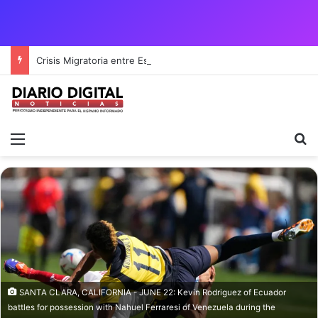
Crisis Migratoria entre España y Marruecos acentúa las tensiones diplomáticas y la fragilidad de los territorios de Ceuta y Melilla.
Menú
B
SANTA CLARA, CALIFORNIA - JUNE 22: Kevin Rodriguez of Ecuador
battles for possession with Nahuel Ferraresi of Venezuela during the