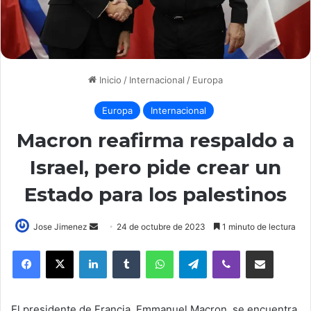
Inicio
/
Internacional
/
Europa
Europa
Internacional
Macron reafirma respaldo a
Israel, pero pide crear un
Estado para los palestinos
Send
Jose Jimenez
24 de octubre de 2023
1 minuto de lectura
an
LinkedIn
Tumblr
WhatsApp
Telegram
Viber
Compartir por correo elec
email
El presidente de Francia, Emmanuel Macron, se encuentra