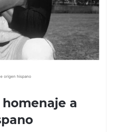
de origen hispano
n homenaje a
spano