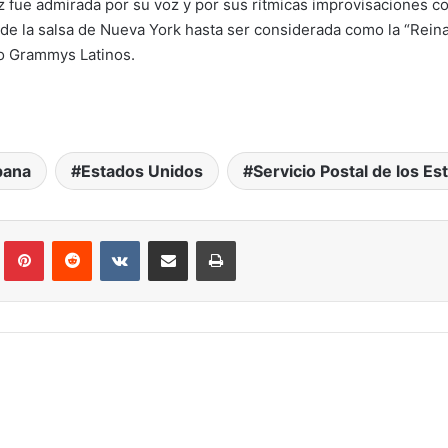
uz fue admirada por su voz y por sus rítmicas improvisaciones c
o de la salsa de Nueva York hasta ser considerada como la “Reina
o Grammys Latinos.
pana
Estados Unidos
Servicio Postal de los E
Tumblr
Pinterest
Reddit
VKontakte
Compartir por correo electrónico
Imprimir