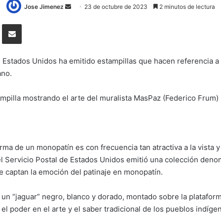
Send
Jose Jimenez
23 de octubre de 2023
2 minutos de lectura
an
Tumblr
Compartir por correo electrónico
email
Estados Unidos ha emitido estampillas que hacen referencia a 
ano.
tampilla mostrando el arte del muralista MasPaz (Federico Frum
rma de un monopatín es con frecuencia tan atractiva a la vista y
l Servicio Postal de Estados Unidos emitió una colección denom
 captan la emoción del patinaje en monopatín.
 un “jaguar” negro, blanco y dorado, montado sobre la platafor
 el poder en el arte y el saber tradicional de los pueblos indíge