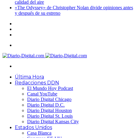
calidad del aire
«The Odyssey» de Christopher Nolan divide opiniones antes
y después de su estreno
Acceso
Publicación
al
Barra
azar
lateral
Menú
Buscar
por
Última Hora
Redacciones DDN
El Mundo Hoy Podcast
Canal YouTube
Diario Digital Chicago
Diario Digital D.C.
Diario Digital Houston
Diario Digital St. Louis
Diario Digital Kansas City
Estados Unidos
Casa Blanca