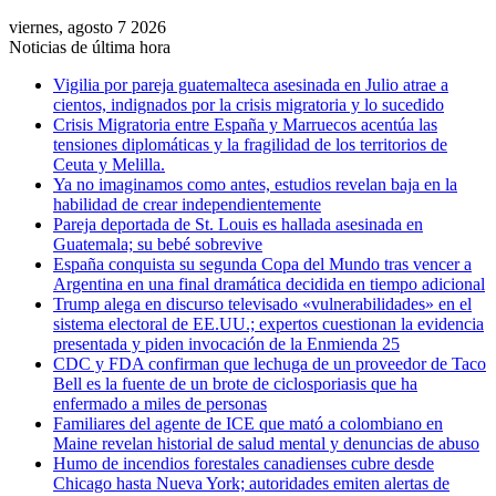
viernes, agosto 7 2026
Noticias de última hora
Vigilia por pareja guatemalteca asesinada en Julio atrae a
cientos, indignados por la crisis migratoria y lo sucedido
Crisis Migratoria entre España y Marruecos acentúa las
tensiones diplomáticas y la fragilidad de los territorios de
Ceuta y Melilla.
Ya no imaginamos como antes, estudios revelan baja en la
habilidad de crear independientemente
Pareja deportada de St. Louis es hallada asesinada en
Guatemala; su bebé sobrevive
España conquista su segunda Copa del Mundo tras vencer a
Argentina en una final dramática decidida en tiempo adicional
Trump alega en discurso televisado «vulnerabilidades» en el
sistema electoral de EE.UU.; expertos cuestionan la evidencia
presentada y piden invocación de la Enmienda 25
CDC y FDA confirman que lechuga de un proveedor de Taco
Bell es la fuente de un brote de ciclosporiasis que ha
enfermado a miles de personas
Familiares del agente de ICE que mató a colombiano en
Maine revelan historial de salud mental y denuncias de abuso
Humo de incendios forestales canadienses cubre desde
Chicago hasta Nueva York; autoridades emiten alertas de