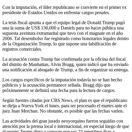
Con la imputación, el líder republicano se convierte en el primer ex
presidente de Estados Unidos en enfrentar cargos penales.
La tesis fiscal apunta a que el equipo legal de Donald Trump pagó
una la suma de US$ 130,000 a Daniels para no hacer pública una
supuesta aventura extramarital que tuvo con el magnate en el año
2006. Tal desembolso fue registrado como honorarios legales dentro
de la Organización Trump, lo que supone una falsificación de
registros comerciales.
La acusación contra Trump fue confirmada por la oficina del fiscal
del distrito de Manhattan, Alvin Bragg, quien indicó que ha enviado
una notificación al abogado de Trump, a fin de organizar su entrega.
Los cargos específicos de la imputación todavía no se han hecho
públicos y la acusación permanece sellada. Bragg dijo que
próximamente se definirá una fecha para la lectura de cargos.
Según fuentes citadas por CBS News, el plan es que el republicano
se dirija a Nueva York el lunes, para ser procesado el martes ante el
juez Juan Merchan. No obstante, es posible que las fechas varíen.
Las actividades del gran jurado neoyorquino fueron seguidas con
atención por la prensa local e internacional, en especial luego de que
el propio Trump diera a conocer que sus 23 miembros iban a