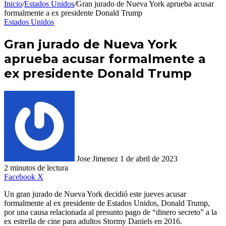
Inicio
/
Estados Unidos
/
Gran jurado de Nueva York aprueba acusar
formalmente a ex presidente Donald Trump
Estados Unidos
Gran jurado de Nueva York
aprueba acusar formalmente a
ex presidente Donald Trump
Send
an
email
Jose Jimenez
1 de abril de 2023
2 minutos de lectura
LinkedIn
Tumblr
WhatsApp
Telegram
Viber
Compartir
Facebook
X
por
Un gran jurado de Nueva York decidió este jueves acusar
correo
formalmente al ex presidente de Estados Unidos, Donald Trump,
electrónico
por una causa relacionada al presunto pago de “dinero secreto” a la
ex estrella de cine para adultos Stormy Daniels en 2016.