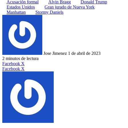
Acusación formal
Alvin Bragg
Donald Trump
Estados Unidos
Gran jurado de Nueva York
Manhattan
Stormy Daniels
Send
an
email
Jose Jimenez
1 de abril de 2023
2 minutos de lectura
LinkedIn
Tumblr
WhatsApp
Telegram
Viber
Compartir
Facebook
X
por
LinkedIn
Tumblr
Pinterest
Reddit
VKontakte
Compartir
Imprimir
Facebook
X
correo
por
electrónico
correo
electrónico