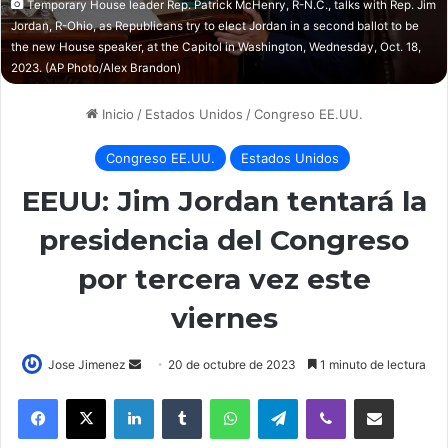
Temporary House leader Rep. Patrick McHenry, R-N.C., talks with Rep. Jim
Jordan, R-Ohio, as Republicans try to elect Jordan in a second ballot to be
the new House speaker, at the Capitol in Washington, Wednesday, Oct. 18,
2023. (AP Photo/Alex Brandon)
Inicio
/
Estados Unidos
/
Congreso EE.UU.
Congreso EE.UU.
Estados Unidos
EEUU: Jim Jordan tentará la
presidencia del Congreso
por tercera vez este
viernes
Send
Jose Jimenez
20 de octubre de 2023
1 minuto de lectura
an
LinkedIn
Tumblr
WhatsApp
Telegram
Viber
Compartir por correo elec
email