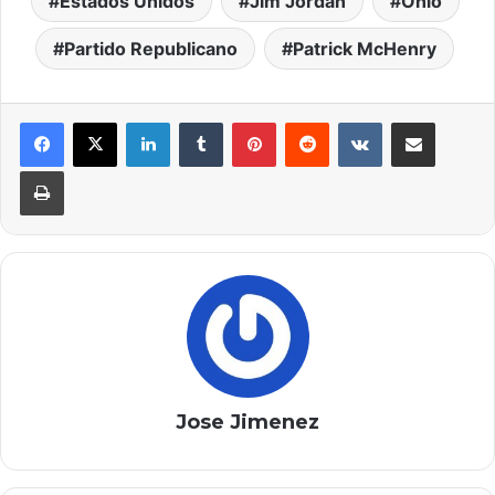
Estados Unidos
Jim Jordan
Ohio
Partido Republicano
Patrick McHenry
LinkedIn
Tumblr
Pinterest
Reddit
VKontakte
Compartir por correo elec
Imprimir
Jose Jimenez