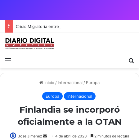
Crisis Migratoria entre España y Marruecos acentúa las tensiones diplomáticas y la fragilidad de los territorios de Ceuta y Melilla.
Menú
B
Inicio
/
Internacional
/
Europa
Europa
Internacional
Finlandia se incorporó
oficialmente a la OTAN
Send
Jose Jimenez
4 de abril de 2023
2 minutos de lectura