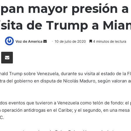
ipan mayor presión a
isita de Trump a Mia
Voz de America
S
10 de julio de 2020
4 minutos de lectura
e
lr
Compartir por correo electrónico
n
d
a
ald Trump sobre Venezuela, durante su visita al estado de la F
n
tra del gobierno en disputa de Nicolás Maduro, según valoran a
e
m
a
 dos eventos que tuvieron a Venezuela como telón de fondo: el 
i
a operación antidrogas en el Caribe; y el segundo, en una mesa
l
C.