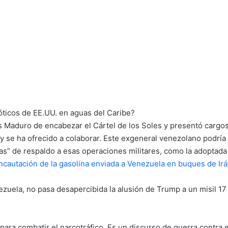
óticos de EE.UU. en aguas del Caribe?
 Maduro de encabezar el Cártel de los Soles y presentó cargos
 se ha ofrecido a colaborar. Este exgeneral venezolano podría s
s” de respaldo a esas operaciones militares, como la adoptada l
incautación de la gasolina enviada a Venezuela en buques de Ir
uela, no pasa desapercibida la alusión de Trump a un misil 17
para combatir el narcotráfico. Es un discurso de guerra contra