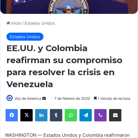
Inicio
/
Estados Unidos
Estados Unidos
EE.UU. y Colombia
reafirman su compromiso
para resolver la crisis en
Venezuela
Voz de America
S
7 de febrero de 2020
1 minuto de lectura
e
LinkedIn
Tumblr
WhatsApp
Telegram
Viber
Compartir por correo electrónico
n
d
a
WASHINGTON —
Estados Unidos y Colombia reafirmaron
n