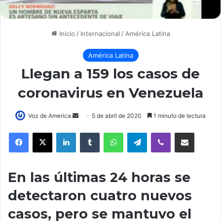
Inicio
/
Internacional
/
América Latina
América Latina
Llegan a 159 los casos de
coronavirus en Venezuela
Voz de America
S
5 de abril de 2020
1 minuto de lectura
e
LinkedIn
Tumblr
WhatsApp
Telegram
Viber
Compartir por correo electrónico
n
d
a
En las últimas 24 horas se
n
e
detectaron cuatro nuevos
m
casos, pero se mantuvo el
a