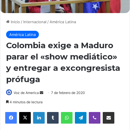
Inicio
/
Internacional
/
América Latina
América Latina
Colombia exige a Maduro
parar el «show mediático»
y entregar a excongresista
prófuga
Voz de America
S
7 de febrero de 2020
e
4 minutos de lectura
n
LinkedIn
Tumblr
WhatsApp
Telegram
Viber
Compartir por correo electrónico
d
a
n