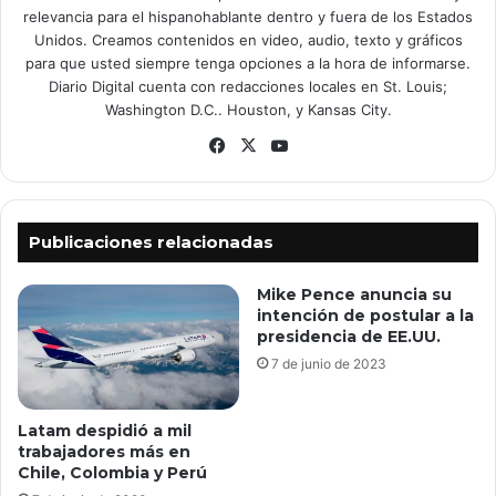
relevancia para el hispanohablante dentro y fuera de los Estados
Unidos. Creamos contenidos en video, audio, texto y gráficos
para que usted siempre tenga opciones a la hora de informarse.
Diario Digital cuenta con redacciones locales en St. Louis;
Washington D.C.. Houston, y Kansas City.
Fa
X
Yo
ce
uT
bo
ub
ok
e
Publicaciones relacionadas
Mike Pence anuncia su
intención de postular a la
presidencia de EE.UU.
7 de junio de 2023
Latam despidió a mil
trabajadores más en
Chile, Colombia y Perú