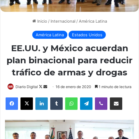
Inicio
/
Internacional
/
América Latina
América Latina
Estados Unidos
EE.UU. y México acuerdan
plan binacional para reducir
tráfico de armas y drogas
Diario Digital
F
S
16 de enero de 2020
1 minuto de lectura
o
e
LinkedIn
Tumblr
WhatsApp
Telegram
Viber
Compartir por correo electrónico
l
n
l
d
o
a
w
n
o
e
n
m