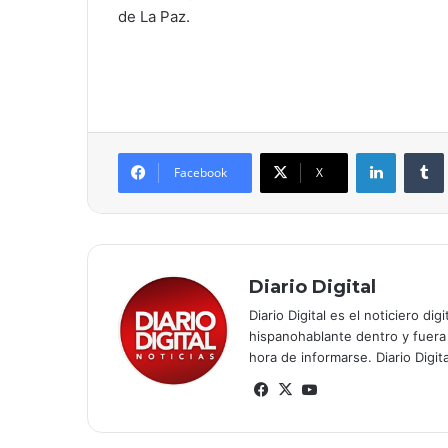
de La Paz.
LinkedIn
Tumb
Facebook
X
Diario Digital
Diario Digital es el noticiero 
hispanohablante dentro y fuera
hora de informarse. Diario Digi
Fa
X
Yo
ce
uT
bo
ub