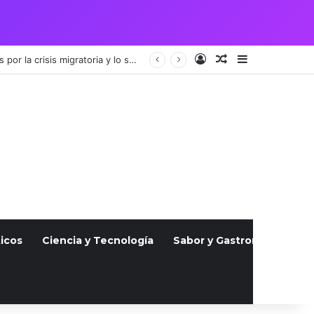
Acceso
Publicación al a
Barra lateral
Crisis Migratoria entre España y Marruecos acentúa las tensiones diplomáticas y la fragilidad de los territorios de Ceuta y Melilla.
icos
Ciencia y Tecnología
Sabor y Gastronomía
S