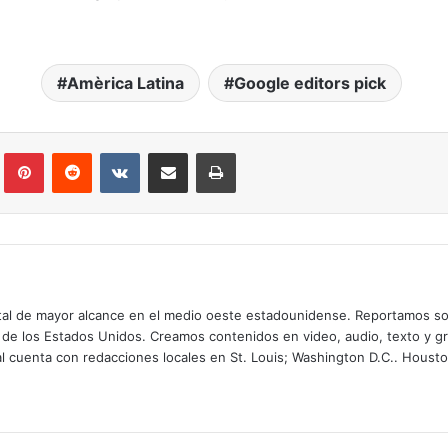
Amèrica Latina
Google editors pick
lr
Pinterest
Reddit
VKontakte
Compartir por correo electrónico
Imprimir
digital de mayor alcance en el medio oeste estadounidense. Reportamos so
 de los Estados Unidos. Creamos contenidos en video, audio, texto y gr
tal cuenta con redacciones locales en St. Louis; Washington D.C.. Housto