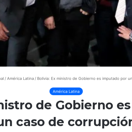
nal
/
América Latina
/
Bolivia: Ex ministro de Gobierno es imputado por u
América Latina
inistro de Gobierno e
un caso de corrupció