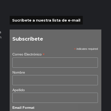
Sucríbete a nuestra lista de e-mail
s
n
Subscríbete
*
indicates required
*
Correo Electrónico
Nombre
Apellido
Email Format