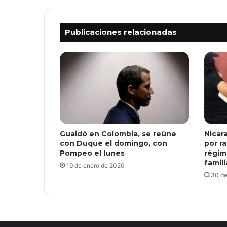
ok
e
Publicaciones relacionadas
Guaidó en Colombia, se reúne
Nicar
con Duque el domingo, con
por ra
Pompeo el lunes
régim
famili
19 de enero de 2020
30 de