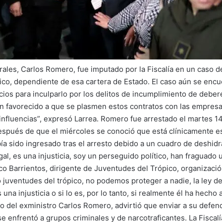
les, Carlos Romero, fue imputado por la Fiscalía en un caso de
fico, dependiente de esa cartera de Estado. El caso aún se encu
cios para inculparlo por los delitos de incumplimiento de debere
 favorecido a que se plasmen estos contratos con las empresas
 influencias”, expresó Larrea. Romero fue arrestado el martes 
spués de que el miércoles se conoció que está clínicamente est
bía sido ingresado tras el arresto debido a un cuadro de deshidr
gal, es una injusticia, soy un perseguido político, han fraguado
co Barrientos, dirigente de Juventudes del Trópico, organizaci
juventudes del trópico, no podemos proteger a nadie, la ley deb
na injusticia o si lo es, por lo tanto, si realmente él ha hecho
o del exministro Carlos Romero, advirtió que enviar a su defend
se enfrentó a grupos criminales y de narcotraficantes. La Fiscal