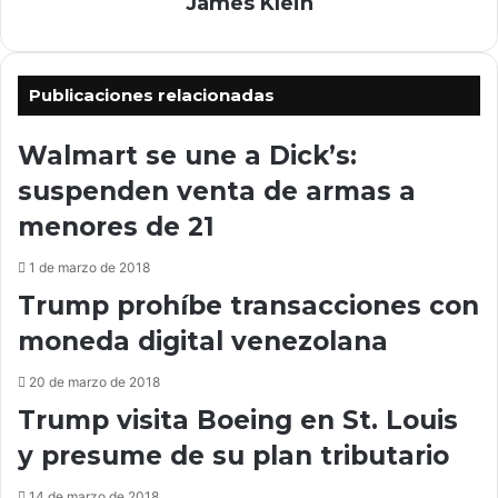
James Klein
o
p
r
o
c
r
o
c
Publicaciones relacionadas
r
o
r
r
e
r
Walmart se une a Dick’s:
o
e
suspenden venta de armas a
e
o
l
e
menores de 21
e
l
c
e
1 de marzo de 2018
t
c
Trump prohíbe transacciones con
r
t
ó
r
moneda digital venezolana
n
ó
i
n
20 de marzo de 2018
c
i
Trump visita Boeing en St. Louis
o
c
y presume de su plan tributario
o
14 de marzo de 2018