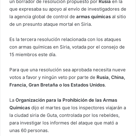
un borrador de resolución propuesto por
Rusia
en la
d
r
A
r
r
que expresaba su apoyo al envío de investigadores de
I
p
a
t
la agencia global de control de
armas químicas
al sitio
n
p
m
i
de un presunto ataque mortal en Siria.
r
p
o
Es la tercera resolución relacionada con los ataques
r
con armas químicas en Siria, votada por el consejo de
c
15 miembros este día.
o
r
r
Para que una resolución sea aprobada necesita nueve
e
votos a favor y ningún veto por parte de
Rusia, China,
o
Francia, Gran Bretaña o los Estados Unidos
.
e
l
La
Organización para la Prohibición de las Armas
e
c
Químicas
dijo el martes que los inspectores viajarán a
t
la ciudad siria de Guta, controlada por los rebeldes,
r
para investigar los informes del ataque que mató a
ó
unas 60 personas.
n