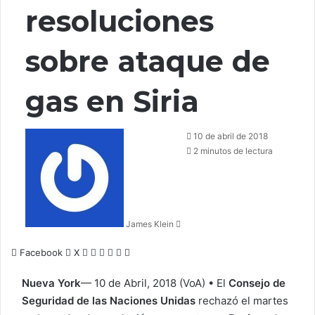
resoluciones
sobre ataque de
gas en Siria
S
10 de abril de 2018
e
2 minutos de lectura
n
d
a
n
James Klein
e
m
Facebook
X
L
T
W
T
V
C
a
i
u
h
e
i
o
i
Nueva York
— 10 de Abril, 2018 (VoA) •
n
m
a
l
b
m
El
Consejo de
l
k
b
t
e
e
p
Seguridad de las Naciones Unidas
rechazó el martes
e
l
s
g
r
a