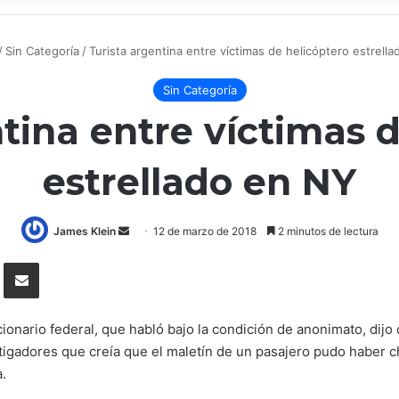
/
Sin Categoría
/
Turista argentina entre víctimas de helicóptero estrell
Sin Categoría
tina entre víctimas 
estrellado en NY
James Klein
S
12 de marzo de 2018
2 minutos de lectura
e
lr
Compartir por correo electrónico
n
d
a
onario federal, que habló bajo la condición de anonimato, dijo q
n
vestigadores que creía que el maletín de un pasajero pudo haber
e
.
m