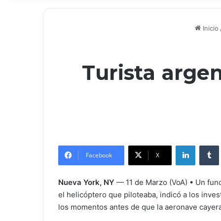
Inicio
Turista argen
LinkedIn
Tumb
Facebook
X
Nueva York, NY
— 11 de Marzo (VoA) • Un funci
el helicóptero que piloteaba, indicó a los in
los momentos antes de que la aeronave cayera