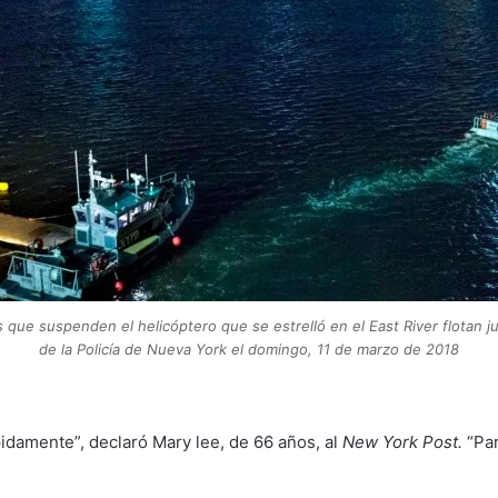
s que suspenden el helicóptero que se estrelló en el East River flotan j
de la Policía de Nueva York el domingo, 11 de marzo de 2018
pidamente”, declaró Mary lee, de 66 años, al
New York Post.
“Par