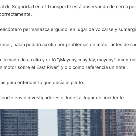
a
onal de Seguridad en el Transporte está observando de cerca po
i
correctamente.
l
elicóptero permanezca erguido, en lugar de volcarse y sumergi
arecer, había pedido auxilio por problemas de motor antes de cae
n llamado de auxilio y gritó “¡Mayday, mayday, mayday!” mientra
motor sobre el East River” y dio como referencia un hotel.
as para entender lo que decía el piloto.
porte envió investigadores el lunes al lugar del incidente.