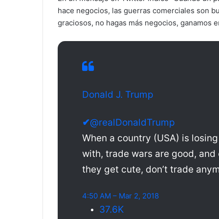
hace negocios, las guerras comerciales son bue
graciosos, no hagas más negocios, ganamos en 
Donald J. Trump
✔
@realDonaldTrump
When a country (USA) is losing 
with, trade wars are good, and
they get cute, don’t trade anym
4:50 AM – Mar 2, 2018
37.6K