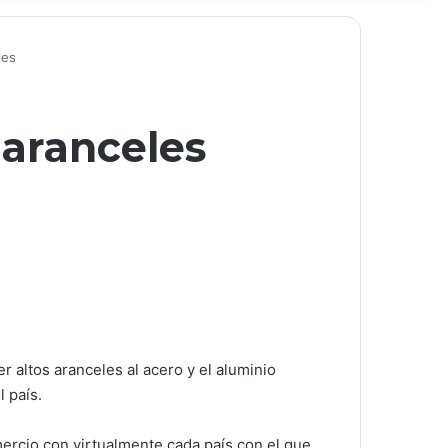
les
aranceles
altos aranceles al acero y el aluminio
 país.
ercio con virtualmente cada país con el que