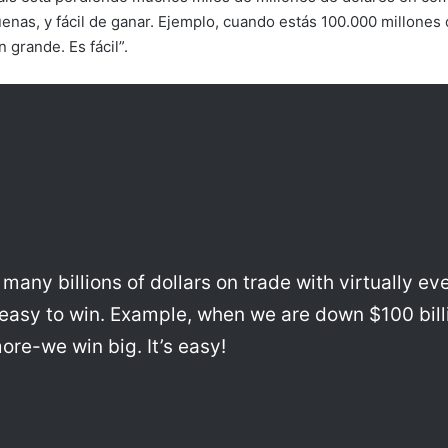
a
nas, y fácil de ganar. Ejemplo, cuando estás 100.000 millones 
i
grande. Es fácil”.
l
many billions of dollars on trade with virtually ev
 easy to win. Example, when we are down $100 bill
ore-we win big. It’s easy!