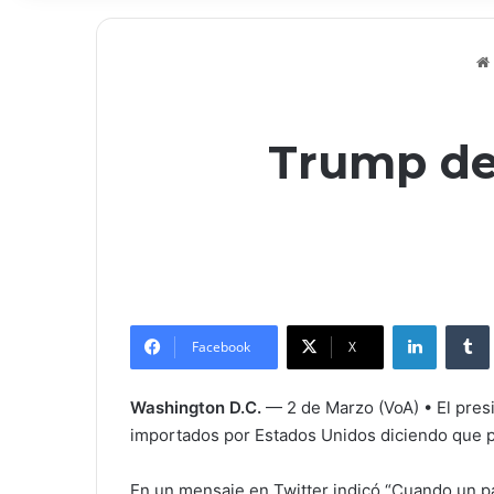
Trump de
LinkedIn
Tumb
Facebook
X
Washington D.C.
— 2 de Marzo (VoA) • El pres
importados por Estados Unidos diciendo que po
En un mensaje en Twitter indicó “Cuando un p