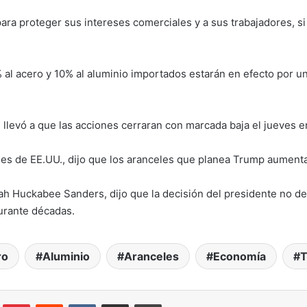
ara proteger sus intereses comerciales y a sus trabajadores, s
 al acero y 10% al aluminio importados estarán en efecto por u
llevó a que las acciones cerraran con marcada baja el jueves en
s de EE.UU., dijo que los aranceles que planea Trump aumentar
rah Huckabee Sanders, dijo que la decisión del presidente no d
urante décadas.
ro
Aluminio
Aranceles
Economía
T
lr
Pinterest
Reddit
VKontakte
Compartir por correo electrónico
Imprimir