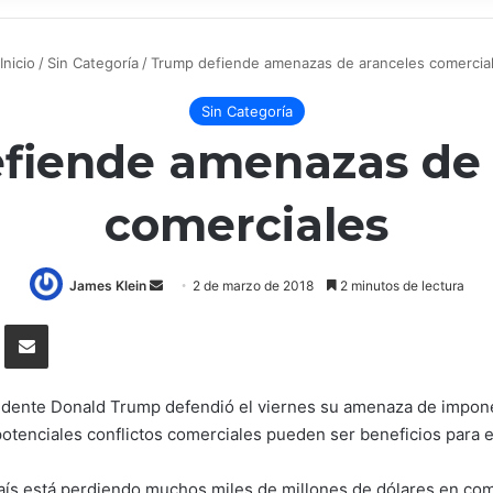
Inicio
/
Sin Categoría
/
Trump defiende amenazas de aranceles comercia
Sin Categoría
fiende amenazas de 
comerciales
James Klein
S
2 de marzo de 2018
2 minutos de lectura
e
lr
Compartir por correo electrónico
n
d
a
idente Donald Trump defendió el viernes su amenaza de imponer 
n
tenciales conflictos comerciales pueden ser beneficios para el
e
m
aís está perdiendo muchos miles de millones de dólares en com