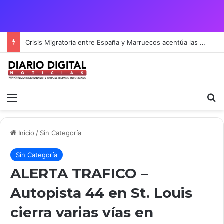
Crisis Migratoria entre España y Marruecos acentúa las tensiones diplomáticas y la fragilidad de los territorios de Ceuta y Melilla.
Menú
B
Inicio
/
Sin Categoría
Sin Categoría
ALERTA TRAFICO –
Autopista 44 en St. Louis
cierra varias vías en