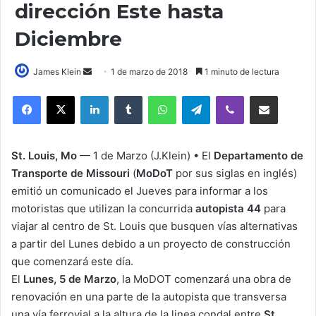
dirección Este hasta
Diciembre
James Klein
S
1 de marzo de 2018
1 minuto de lectura
e
LinkedIn
Tumblr
WhatsApp
Telegram
Viber
Compartir por correo electrónico
n
d
a
St. Louis, Mo
— 1 de Marzo (J.Klein) • El
Departamento de
n
Transporte de Missouri
(
MoDoT
por sus siglas en inglés)
e
emitió un comunicado el Jueves para informar a los
m
motoristas que utilizan la concurrida
a
autopista 44
para
i
viajar al centro de St. Louis que busquen vías alternativas
l
a partir del Lunes debido a un proyecto de construcción
que comenzará este día.
El
Lunes, 5 de Marzo
, la MoDOT comenzará una obra de
renovación en una parte de la autopista que transversa
una vía ferrovial a la altura de la linea condal entre
St.