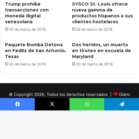
Trump prohíbe
SYSCO St. Louis ofrece
transacciones con
nueva gamma de
moneda digital
productos hispanos a sus
venezolana
clientes hosteleros
20 de marzo de 2018
29 de marzo de 2018
Paquete Bomba Detona
Dos heridos, un muerto
en FedEx de San Antonio,
en tiroteo en escuela de
Texas
Maryland
20 de marzo de 2018
20 de marzo de 2018
© Copyright 2026, Todos los derechos reservados |
Diario
Digital Noticias Tema creado por InSpanish Media®
Facebook
X
WhatsApp
Telegram
Facebook
X
B