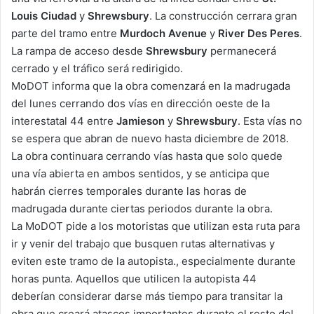
Louis Ciudad
y
Shrewsbury
. La construcción cerrara gran
parte del tramo entre
Murdoch Avenue
y
River Des Peres
.
La rampa de acceso desde
Shrewsbury
permanecerá
cerrado y el tráfico será redirigido.
MoDOT informa que la obra comenzará en la madrugada
del lunes cerrando dos vías en dirección oeste de la
interestatal 44 entre
Jamieson
y
Shrewsbury
. Esta vías no
se espera que abran de nuevo hasta diciembre de 2018.
La obra continuara cerrando vías hasta que solo quede
una vía abierta en ambos sentidos, y se anticipa que
habrán cierres temporales durante las horas de
madrugada durante ciertas periodos durante la obra.
La MoDOT pide a los motoristas que utilizan esta ruta para
ir y venir del trabajo que busquen rutas alternativas y
eviten este tramo de la autopista., especialmente durante
horas punta. Aquellos que utilicen la autopista 44
deberían considerar darse más tiempo para transitar la
obra que creará atascos importantes durante el resto del