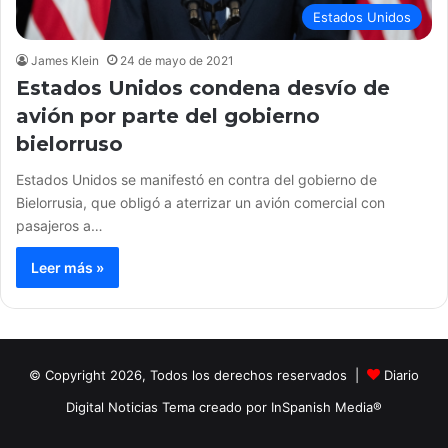
Estados Unidos
James Klein
24 de mayo de 2021
Estados Unidos condena desvío de
avión por parte del gobierno
bielorruso
Estados Unidos se manifestó en contra del gobierno de
Bielorrusia, que obligó a aterrizar un avión comercial con
pasajeros a…
Leer más »
© Copyright 2026, Todos los derechos reservados |
Diario
Digital Noticias Tema creado por InSpanish Media®