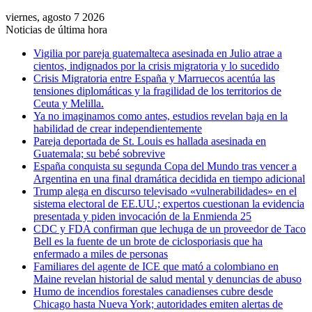
viernes, agosto 7 2026
Noticias de última hora
Vigilia por pareja guatemalteca asesinada en Julio atrae a
cientos, indignados por la crisis migratoria y lo sucedido
Crisis Migratoria entre España y Marruecos acentúa las
tensiones diplomáticas y la fragilidad de los territorios de
Ceuta y Melilla.
Ya no imaginamos como antes, estudios revelan baja en la
habilidad de crear independientemente
Pareja deportada de St. Louis es hallada asesinada en
Guatemala; su bebé sobrevive
España conquista su segunda Copa del Mundo tras vencer a
Argentina en una final dramática decidida en tiempo adicional
Trump alega en discurso televisado «vulnerabilidades» en el
sistema electoral de EE.UU.; expertos cuestionan la evidencia
presentada y piden invocación de la Enmienda 25
CDC y FDA confirman que lechuga de un proveedor de Taco
Bell es la fuente de un brote de ciclosporiasis que ha
enfermado a miles de personas
Familiares del agente de ICE que mató a colombiano en
Maine revelan historial de salud mental y denuncias de abuso
Humo de incendios forestales canadienses cubre desde
Chicago hasta Nueva York; autoridades emiten alertas de