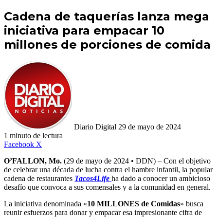
Cadena de taquerías lanza mega
iniciativa para empacar 10
millones de porciones de comida
Follow
Send
on
an
X
email
Diario Digital
29 de mayo de 2024
1 minuto de lectura
LinkedIn
Tumblr
WhatsApp
Telegram
Viber
Compartir
Facebook
X
por
O’FALLON, Mo.
(29 de mayo de 2024 • DDN) – Con el objetivo
correo
de celebrar una década de lucha contra el hambre infantil, la popular
electrónico
cadena de restaurantes
Tacos4Life
ha dado a conocer un ambicioso
desafío que convoca a sus comensales y a la comunidad en general.
La iniciativa denominada «
10 MILLONES de Comidas
» busca
reunir esfuerzos para donar y empacar esa impresionante cifra de