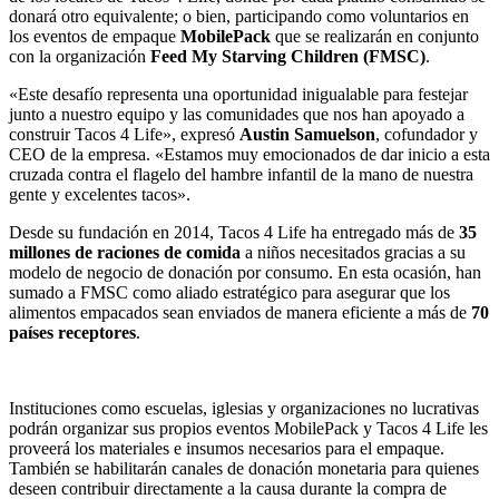
donará otro equivalente; o bien, participando como voluntarios en
los eventos de empaque
MobilePack
que se realizarán en conjunto
con la organización
Feed My Starving Children (FMSC)
.
«Este desafío representa una oportunidad inigualable para festejar
junto a nuestro equipo y las comunidades que nos han apoyado a
construir Tacos 4 Life», expresó
Austin Samuelson
, cofundador y
CEO de la empresa. «Estamos muy emocionados de dar inicio a esta
cruzada contra el flagelo del hambre infantil de la mano de nuestra
gente y excelentes tacos».
Desde su fundación en 2014, Tacos 4 Life ha entregado más de
35
millones de raciones de comida
a niños necesitados gracias a su
modelo de negocio de donación por consumo. En esta ocasión, han
sumado a FMSC como aliado estratégico para asegurar que los
alimentos empacados sean enviados de manera eficiente a más de
70
países receptores
.
Instituciones como escuelas, iglesias y organizaciones no lucrativas
podrán organizar sus propios eventos MobilePack y Tacos 4 Life les
proveerá los materiales e insumos necesarios para el empaque.
También se habilitarán canales de donación monetaria para quienes
deseen contribuir directamente a la causa durante la compra de