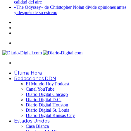
calidad del aire
«The Odyssey» de Christopher Nolan divide opiniones antes
y después de su estreno
Acceso
Publicación
al
Barra
azar
lateral
Menú
Buscar
por
Última Hora
Redacciones DDN
El Mundo Hoy Podcast
Canal YouTube
Diario Digital Chicago
Diario Digital D.C.
Diario Digital Houston
Diario Digital St. Louis
Diario Digital Kansas City
Estados Unidos
Casa Blanca