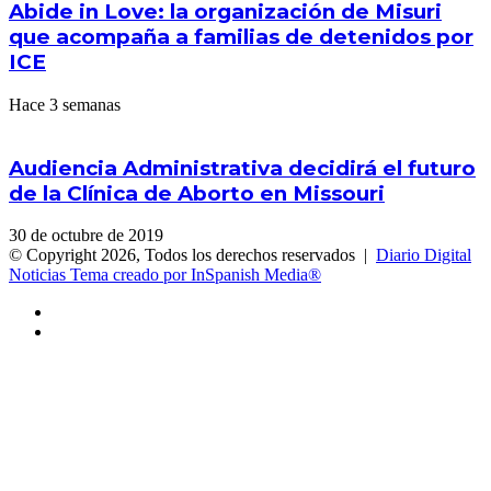
Abide in Love: la organización de Misuri
que acompaña a familias de detenidos por
ICE
Hace 3 semanas
Audiencia Administrativa decidirá el futuro
de la Clínica de Aborto en Missouri
30 de octubre de 2019
© Copyright 2026, Todos los derechos reservados |
Diario Digital
Noticias Tema creado por InSpanish Media®
Facebook
X
Facebook
X
WhatsApp
Telegram
Botón
volver
arriba