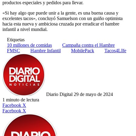
productos especiales y pedidos para llevar.
«Si hay algo que puede unir a la gente, es una buena causa y
excelentes tacos», concluyó Samuelson con un guiño optimista
hacia esta nueva y ambiciosa cruzada por erradicar el hambre
infantil a nivel mundial.
Etiquetas
10 millones de comidas
Campaña contra el Hambre
FMSC
Hambre Infantil
MobilePack
Tacos4LIfe
Follow
Send
on
an
X
email
Diario Digital
29 de mayo de 2024
1 minuto de lectura
LinkedIn
Tumblr
WhatsApp
Telegram
Viber
Compartir
Facebook
X
por
LinkedIn
Tumblr
Pinterest
Reddit
VKontakte
Compartir
Imprimir
Facebook
X
correo
por
electrónico
correo
electrónico