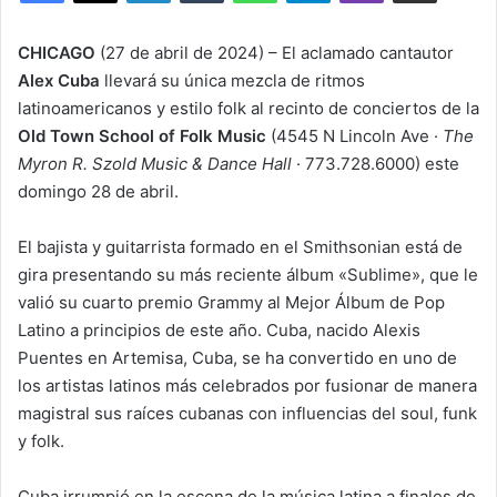
CHICAGO
(27 de abril de 2024) – El aclamado cantautor
Alex Cuba
llevará su única mezcla de ritmos
latinoamericanos y estilo folk al recinto de conciertos de la
Old Town School of Folk Music
(4545 N Lincoln Ave ·
The
Myron R. Szold Music & Dance Hall
· 773.728.6000) este
domingo 28 de abril.
El bajista y guitarrista formado en el Smithsonian está de
gira presentando su más reciente álbum «Sublime», que le
valió su cuarto premio Grammy al Mejor Álbum de Pop
Latino a principios de este año. Cuba, nacido Alexis
Puentes en Artemisa, Cuba, se ha convertido en uno de
los artistas latinos más celebrados por fusionar de manera
magistral sus raíces cubanas con influencias del soul, funk
y folk.
Cuba irrumpió en la escena de la música latina a finales de