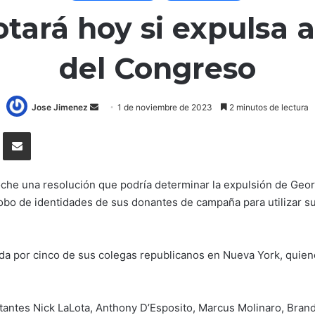
tará hoy si expulsa 
del Congreso
Send
Jose Jimenez
1 de noviembre de 2023
2 minutos de lectura
an
Tumblr
Compartir por correo electrónico
email
oche una resolución que podría determinar la expulsión de Geo
obo de identidades de sus donantes de campaña para utilizar sus
da por cinco de sus colegas republicanos en Nueva York, quien
tantes Nick LaLota, Anthony D’Esposito, Marcus Molinaro, Brand