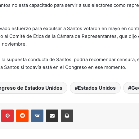
tos no está capacitado para servir a sus electores como repres
ado esfuerzo para expulsar a Santos votaron en mayo en contra
do al Comité de Ética de la Cámara de Representantes, que dijo
e noviembre.
 la supuesta conducta de Santos, podría recomendar censura, e
r a Santos si todavía está en el Congreso en ese momento.
greso de Estados Unidos
Estados Unidos
Ge
Tumblr
Pinterest
Reddit
VKontakte
Compartir por correo electrónico
Imprimir