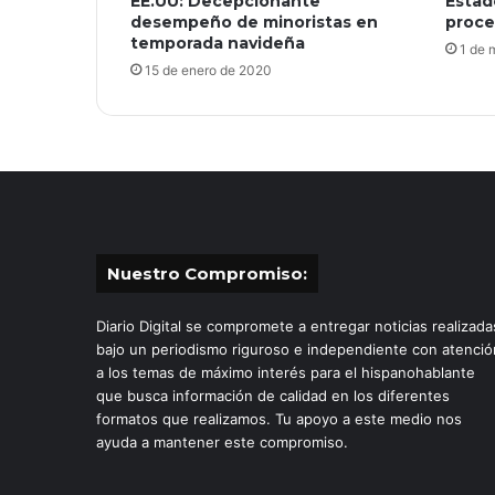
EE.UU: Decepcionante
Estad
desempeño de minoristas en
proce
temporada navideña
1 de 
15 de enero de 2020
Nuestro Compromiso:
Diario Digital se compromete a entregar noticias realizada
bajo un periodismo riguroso e independiente con atenció
a los temas de máximo interés para el hispanohablante
que busca información de calidad en los diferentes
formatos que realizamos. Tu apoyo a este medio nos
ayuda a mantener este compromiso.