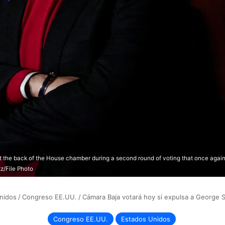
the back of the House chamber during a second round of voting that once again f
z/File Photo
nidos
/
Congreso EE.UU.
/
Cámara Baja votará hoy si expulsa a George 
Congreso EE.UU.
Estados Unidos