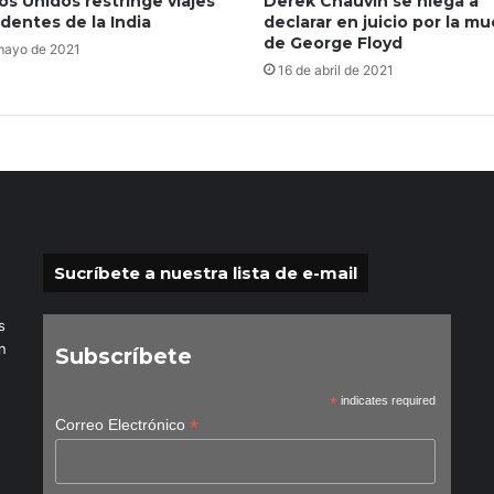
os Unidos restringe viajes
Derek Chauvin se niega a
dentes de la India
declarar en juicio por la m
de George Floyd
mayo de 2021
16 de abril de 2021
Sucríbete a nuestra lista de e-mail
s
n
Subscríbete
*
indicates required
*
Correo Electrónico