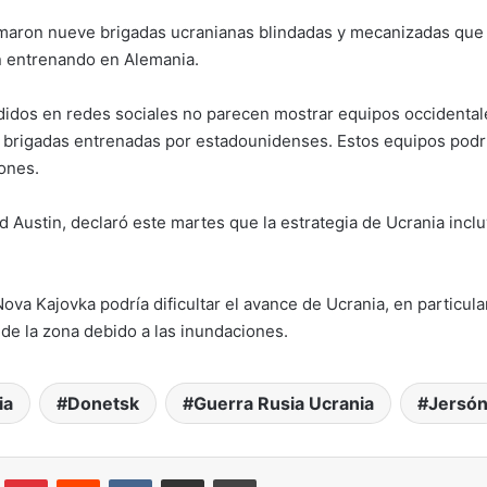
maron nueve brigadas ucranianas blindadas y mecanizadas que 
n entrenando en Alemania.
ndidos en redes sociales no parecen mostrar equipos occidental
 brigadas entrenadas por estadounidenses. Estos equipos podría
ones.
 Austin, declaró este martes que la estrategia de Ucrania incl
Nova Kajovka podría dificultar el avance de Ucrania, en particu
de la zona debido a las inundaciones.
ia
Donetsk
Guerra Rusia Ucrania
Jersó
Tumblr
Pinterest
Reddit
VKontakte
Compartir por correo electrónico
Imprimir