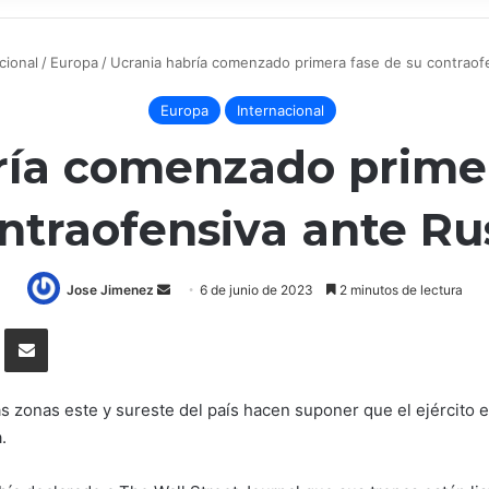
cional
/
Europa
/
Ucrania habría comenzado primera fase de su contraofe
Europa
Internacional
ría comenzado primer
ntraofensiva ante Ru
Send
Jose Jimenez
6 de junio de 2023
2 minutos de lectura
an
Tumblr
Compartir por correo electrónico
email
s zonas este y sureste del país hacen suponer que el ejército es
.