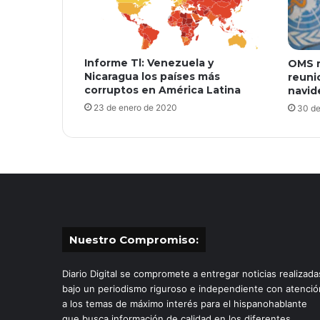
Informe Tl: Venezuela y
OMS r
Nicaragua los países más
reuni
corruptos en América Latina
navid
23 de enero de 2020
30 de
Nuestro Compromiso:
Diario Digital se compromete a entregar noticias realizada
bajo un periodismo riguroso e independiente con atenció
a los temas de máximo interés para el hispanohablante
que busca información de calidad en los diferentes