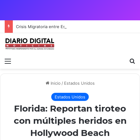
Crisis Migratoria entre España y Marruecos acentúa las tensiones diplomáticas y la fragilidad de los territorios de Ceuta y Melilla.
Menú
B
Inicio
/
Estados Unidos
Estados Unidos
Florida: Reportan tiroteo
con múltiples heridos en
Hollywood Beach