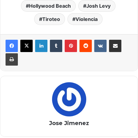
Hollywood Beach
Josh Levy
Tiroteo
Violencia
LinkedIn
Tumblr
Pinterest
Reddit
VKontakte
Compartir por correo elec
Imprimir
Jose Jimenez