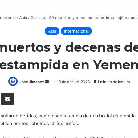
rnacional
/
Asia
/
Cerca de 80 muertos y decenas de heridos dejó estam
Asia
Internacional
muertos y decenas de
estampida en Yeme
Send
Jose Jimenez
19 de abril de 2023
1 minuto de lectura
an
Tumblr
Compartir por correo electrónico
email
sultaron heridas, como consecuencia de una brutal estampida, o
olada por los rebeldes chiíes hutíes.