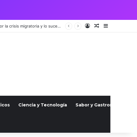
Acceso
Publicación al a
Barra lateral
Vigilia por pareja guatemalteca asesinada en Julio atrae a cientos, indignados por la crisis migratoria y lo sucedido
icos
Ciencia y Tecnología
Sabor y Gastronomía
S