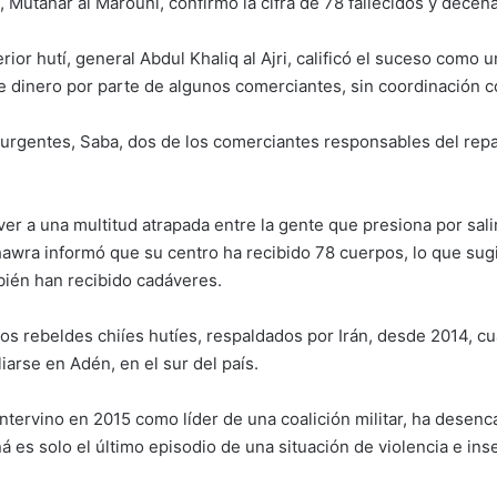
 Mutahar al Marouni, confirmó la cifra de 78 fallecidos y decen
erior hutí, general Abdul Khaliq al Ajri, calificó el suceso como
e dinero por parte de algunos comerciantes, sin coordinación con
urgentes, Saba, dos de los comerciantes responsables del repart
r a una multitud atrapada entre la gente que presiona por salir 
hawra informó que su centro ha recibido 78 cuerpos, lo que sug
bién han recibido cadáveres.
 los rebeldes chiíes hutíes, respaldados por Irán, desde 2014, 
arse en Adén, en el sur del país.
ntervino en 2015 como líder de una coalición militar, ha desenc
ná es solo el último episodio de una situación de violencia e in