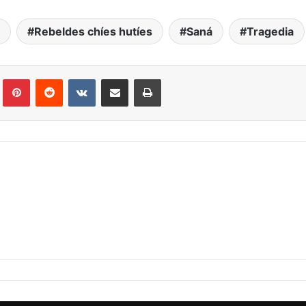
Rebeldes chíes hutíes
Saná
Tragedia
Tumblr
Pinterest
Reddit
VKontakte
Compartir por correo electrónico
Imprimir