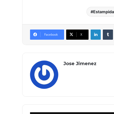
Estampida
LinkedIn
Facebook
X
Jose Jimenez