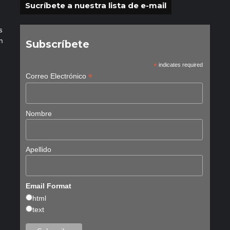
Sucríbete a nuestra lista de e-mail
s
n
Subscríbete
*
indicates required
*
Correo Electrónico
Nombre
Apellido
Email Format
html
text