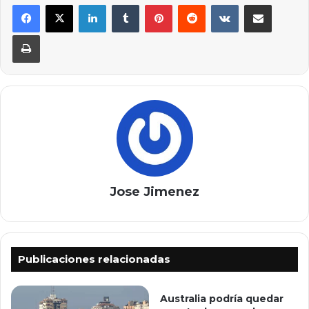
LinkedIn
Tumblr
Pinterest
Reddit
VKontakte
Compartir por correo elec
Imprimir
Jose Jimenez
Publicaciones relacionadas
Australia podría quedar