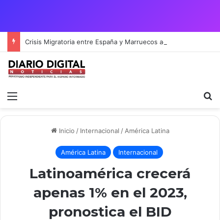
Crisis Migratoria entre España y Marruecos acentúa las tensiones diplomáticas y la fragilidad de los territorios de Ceuta y Melilla.
Menú
B
Inicio
/
Internacional
/
América Latina
América Latina
Internacional
Latinoamérica crecerá
apenas 1% en el 2023,
pronostica el BID