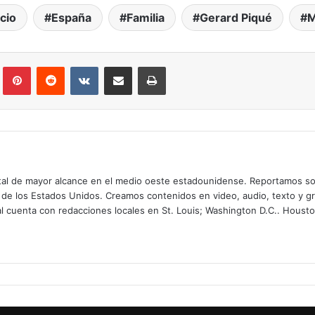
cio
España
Familia
Gerard Piqué
M
Tumblr
Pinterest
Reddit
VKontakte
Compartir por correo electrónico
Imprimir
digital de mayor alcance en el medio oeste estadounidense. Reportamos so
 de los Estados Unidos. Creamos contenidos en video, audio, texto y gr
tal cuenta con redacciones locales en St. Louis; Washington D.C.. Housto