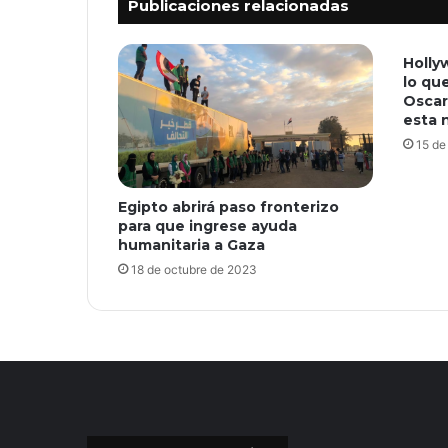
Publicaciones relacionadas
Holly
lo qu
Oscar
esta 
15 de
Egipto abrirá paso fronterizo
para que ingrese ayuda
humanitaria a Gaza
18 de octubre de 2023