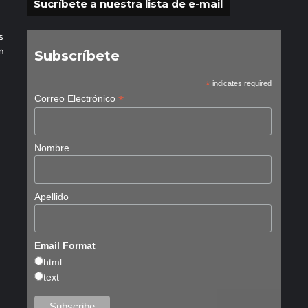
Sucríbete a nuestra lista de e-mail
s
n
Subscríbete
*
indicates required
*
Correo Electrónico
Nombre
Apellido
Email Format
html
text