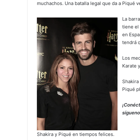
muchachos. Una batalla legal que da a Piqué ve
La barra
tiene e
en Españ
tendrá 
Los medi
Karate y
Shakira 
Piqué p
¡Conéct
sígueno
Shakira y Piqué en tiempos felices.