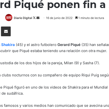
ard Piqué ponen fin a
Follow
Send
Diario Digital
16 de junio de 2022
1 minuto de lectura
on
an
Tumblr
Compartir por correo electrónico
X
email
a
Shakira
(45) y el astro futbolero
Gerard Piqué
(35) han señala
scubrir que Piqué estaba teniendo una relación con otra mujer.
stodia de los dos hijos de la pareja, Milan (9) y Sasha (7).
n clubs nocturnos con su compañero de equipo Riqui Puig según
e Piqué figuró en uno de los videos de Shakira para el Mundia
 de sudáfrica.
os famosos y varios medios han comunicado que se avecina una b