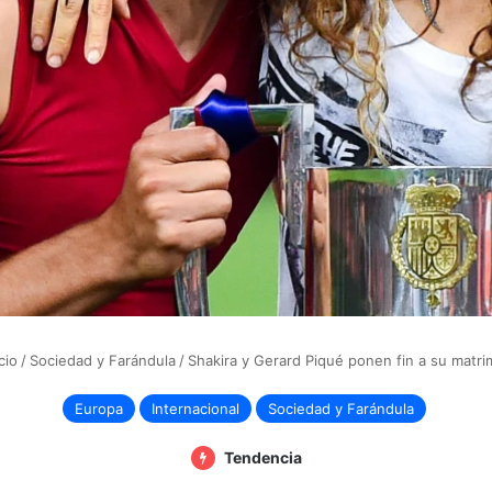
cio
/
Sociedad y Farándula
/
Shakira y Gerard Piqué ponen fin a su matri
Europa
Internacional
Sociedad y Farándula
Tendencia