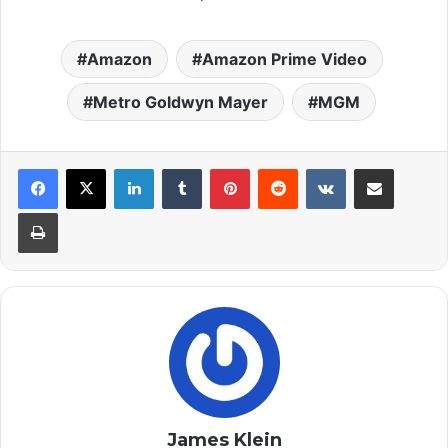
Amazon
Amazon Prime Video
Metro Goldwyn Mayer
MGM
LinkedIn
Tumblr
Pinterest
Reddit
VKontakte
Compartir por correo elec
Imprimir
James Klein