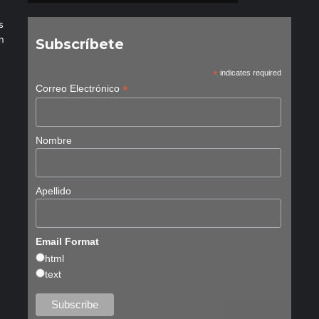
s
n
Subscríbete
*
indicates required
*
Correo Electrónico
Nombre
Apellido
Email Format
html
text