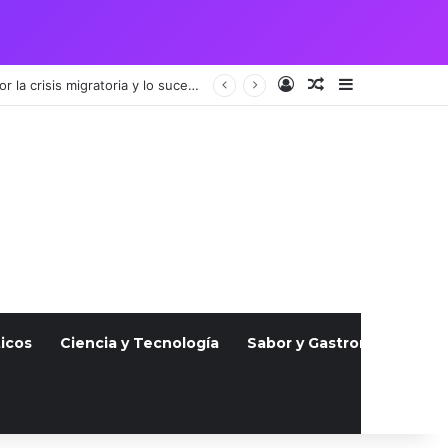
Acceso
Publicación al a
Barra lateral
Vigilia por pareja guatemalteca asesinada en Julio atrae a cientos, indignados por la crisis migratoria y lo sucedido
icos
Ciencia y Tecnología
Sabor y Gastronomía
S