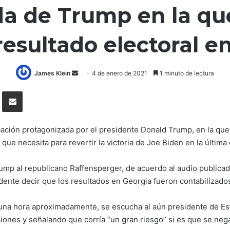
a de Trump en la qu
 resultado electoral e
Send
James Klein
4 de enero de 2021
1 minuto de lectura
an
Tumblr
Compartir por correo electrónico
email
ación protagonizada por el presidente Donald Trump, en la que 
ue necesita para revertir la victoria de Joe Biden en la última 
 Trump al republicano Raffensperger, de acuerdo al audio public
idente decir que los resultados en Georgia fueron contabilizad
una hora aproximadamente, se escucha al aún presidente de Est
ones y señalando que corría “un gran riesgo” si es que se neg