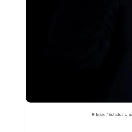
Inicio
/
Estados Uni