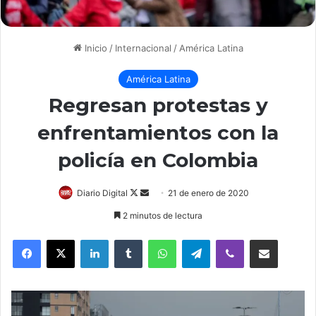
Inicio
/
Internacional
/
América Latina
América Latina
Regresan protestas y
enfrentamientos con la
policía en Colombia
Diario Digital
F
S
21 de enero de 2020
o
e
2 minutos de lectura
l
n
LinkedIn
Tumblr
WhatsApp
Telegram
Viber
Compartir por correo electrónico
l
d
o
a
w
n
o
e
n
m