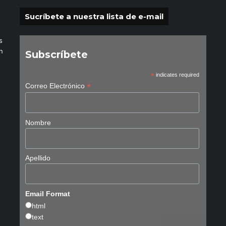
Sucríbete a nuestra lista de e-mail
s
n
Subscríbete
*
indicates required
*
Correo Electrónico
Nombre
Apellido
Email Format
html
text