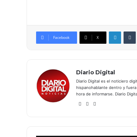
LinkedIn
Tumb
Facebook
X
Diario Digital
Diario Digital es el noticiero 
hispanohablante dentro y fuera
hora de informarse. Diario Digi
Fa
X
Yo
ce
uT
bo
ub
ok
e