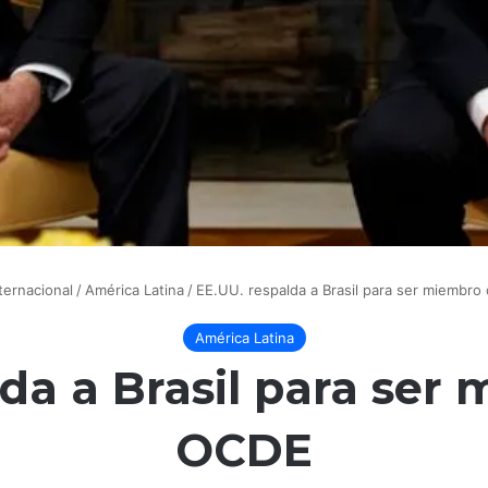
ternacional
/
América Latina
/
EE.UU. respalda a Brasil para ser miembro
América Latina
da a Brasil para ser
OCDE