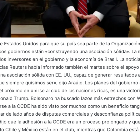
e Estados Unidos para que su país sea parte de la Organización
s gobiernos están «construyendo una asociación sólida». La 
os inversores en el gobierno y la economía de Brasil. La notici
icias Reuters había informado también el martes sobre el apoyo
a asociación sólida con EE. UU., capaz de generar resultados a
 que siempre quisimos ser», dijo Araújo. Los planes del gobiern
 próximo en unirse al club de las naciones ricas, es una victori
 Donald Trump. Bolsonaro ha buscado lazos más estrechos con 
rse a la OCDE ha sido visto por muchos como un beneficio tangi
ar de lado años de disputas comerciales y desconfianza polític
dijo que la adhesión a la OCDE era un proceso prolongado y que
olo Chile y México están en el club, mientras que Colombia e