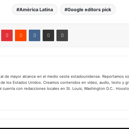
Amèrica Latina
Google editors pick
lr
Pinterest
Reddit
VKontakte
Compartir por correo electrónico
Imprimir
digital de mayor alcance en el medio oeste estadounidense. Reportamos so
 de los Estados Unidos. Creamos contenidos en video, audio, texto y gr
tal cuenta con redacciones locales en St. Louis; Washington D.C.. Housto