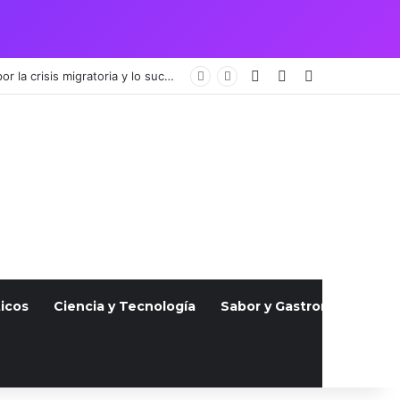
Acceso
Publicación al a
Barra lateral
Crisis Migratoria entre España y Marruecos acentúa las tensiones diplomáticas y la fragilidad de los territorios de Ceuta y Melilla.
icos
Ciencia y Tecnología
Sabor y Gastronomía
S