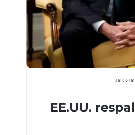
Inicio
/
In
EE.UU. respal