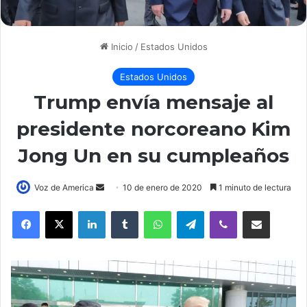
Inicio
/
Estados Unidos
Estados Unidos
Trump envía mensaje al
presidente norcoreano Kim
Jong Un en su cumpleaños
Voz de America
S
10 de enero de 2020
1 minuto de lectura
e
LinkedIn
Tumblr
WhatsApp
Telegram
Viber
Compartir por correo electrónico
n
d
a
n
e
m