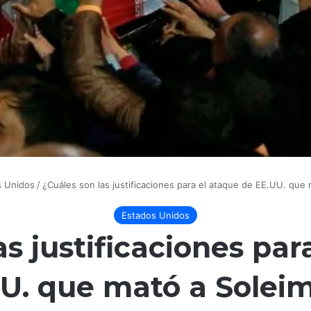
s Unidos
/
¿Cuáles son las justificaciones para el ataque de EE.UU. que 
Estados Unidos
as justificaciones par
U. que mató a Solei