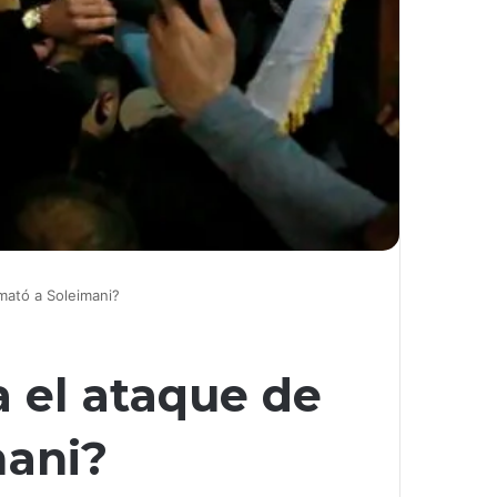
mató a Soleimani?
a el ataque de
mani?