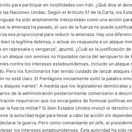
rcito para participar en hostilidades con Irán. ¿Qué dice el der
e las Naciones Unidas. Según el Artículo 51 de la Carta, los Es
enguaje ha sido ampliamente interpretado como una acción para
ue la amenaza ha pasado, el uso de la fuerza no puede justificar
erza sea proporcional para reducir la amenaza. Hay una diferen
 bien la legítima defensa, o actuar en respuesta a un ataque inmi
n represalia o venganza”, apuntó. ¿Cuál es la justificación de E
n un ataque con aviones no tripulados cerca del aeropuerto de
raníes contra los intereses estadounidenses, incluido un ataque 
do. Pero los funcionarios han tenido cuidado de lanzar ataque
 no está claro. El Pentágono inicialmente evitó la palabra inmi
os ataques iraníes”. A medida que los legisladores demócratas y 
onarios de la administración posteriormente comenzaron a descri
tración requirieron que los encargados de formular políticas e
ar la fuerza militar? Si bien Estados Unidos invocó el derecho 
ne la autoridad legal para llevar a cabo tal acción sin depende
declarar la guerra. Pero como comandante en jefe, el president
 proteger los intereses estadounidenses. Esta autoridad ha sido 