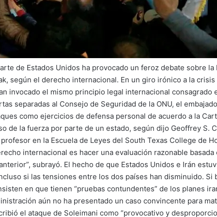
arte de Estados Unidos ha provocado un feroz debate sobre la l
ak, según el derecho internacional. En un giro irónico a la cris
 invocado el mismo principio legal internacional consagrado e
artas separadas al Consejo de Seguridad de la ONU, el embajador
taques como ejercicios de defensa personal de acuerdo a la Car
so de la fuerza por parte de un estado, según dijo Geoffrey S. Co
s profesor en la Escuela de Leyes del South Texas College de 
erecho internacional es hacer una evaluación razonable basada 
nterior”, subrayó. El hecho de que Estados Unidos e Irán estuvie
ncluso si las tensiones entre los dos países han disminuido. S
sisten en que tienen “pruebas contundentes” de los planes iran
inistración aún no ha presentado un caso convincente para matar
ribió el ataque de Soleimani como “provocativo y desproporci