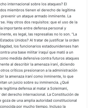
echo internacional sobre los ataques? El
tados miembros tienen el derecho de legítima
 prevenir un ataque armado inminente. La
se. Hay otros dos requisitos: que el uso de la
cia importante entre defensa personal y
nente, es legal, las represalias no lo son. “La
stados Unidos? Al tratar de justificar la orden
 Bagdad, los funcionarios estadounidenses han
contra una base militar iraquí que mató a un
s como medida defensiva contra futuros ataques
nente al describir la amenaza iraní, diciendo
otros críticos presionaron a la administración
bir la amenaza iraní como inminente, lo que
mitan un juicio sobre su inminencia. ¿Qué
de legítima defensa al matar a Soleimani,
r del derecho internacional. La Constitución de
e goza de una amplia autoridad constitucional
reconocida por mucho tiempo. Incluso la