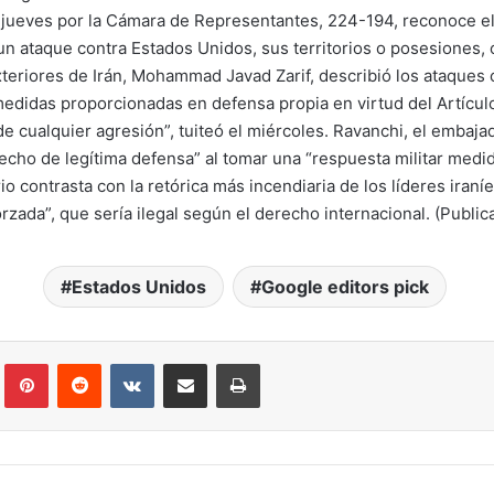
jueves por la Cámara de Representantes, 224-194, reconoce el 
n ataque contra Estados Unidos, sus territorios o posesiones, 
Exteriores de Irán, Mohammad Javad Zarif, describió los ataques 
didas proporcionadas en defensa propia en virtud del Artículo
 cualquier agresión”, tuiteó el miércoles. Ravanchi, el embajado
echo de legítima defensa” al tomar una “respuesta militar medi
o contrasta con la retórica más incendiaria de los líderes iraníe
zada”, que sería ilegal según el derecho internacional. (Publ
Estados Unidos
Google editors pick
lr
Pinterest
Reddit
VKontakte
Compartir por correo electrónico
Imprimir