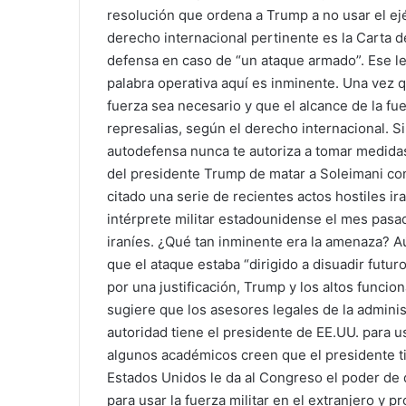
resolución que ordena a Trump a no usar el ejé
derecho internacional pertinente es la Carta d
defensa en caso de “un ataque armado”. Ese l
palabra operativa aquí es inminente. Una vez q
fuerza sea necesario y que el alcance de la fu
represalias, según el derecho internacional. Si
autodefensa nunca te autoriza a tomar medidas e
del presidente Trump de matar a Soleimani co
citado una serie de recientes actos hostiles i
intérprete militar estadounidense el mes pasa
iraníes. ¿Qué tan inminente era la amenaza? Aún
que el ataque estaba “dirigido a disuadir futur
por una justificación, Trump y los altos funci
sugiere que los asesores legales de la adminis
autoridad tiene el presidente de EE.UU. para us
algunos académicos creen que el presidente tie
Estados Unidos le da al Congreso el poder de 
para usar la fuerza militar en el extranjero y