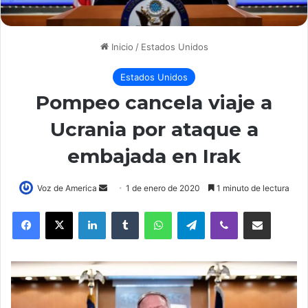
Inicio
/
Estados Unidos
Estados Unidos
Pompeo cancela viaje a
Ucrania por ataque a
embajada en Irak
Voz de America
S
1 de enero de 2020
1 minuto de lectura
e
LinkedIn
Tumblr
WhatsApp
Telegram
Viber
Compartir por correo electrónico
n
d
a
n
e
m