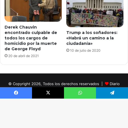
Derek Chauvin
encontrado culpable de
Trump a los soñadores:
todos los cargos de
«Habrá un camino a la
homicidio por la muerte
ciudadanía»
de George Floyd
10 de julio de 2020
20 de abril de 2021
© Copyright 2026, Todos los derechos reservados |
Diario
Digital Noticias Tema creado por InSpanish Media®
Facebook
X
WhatsApp
Telegram
Facebook
X
B