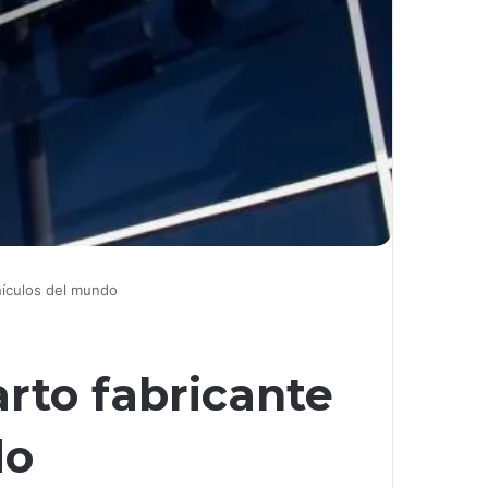
hículos del mundo
rto fabricante
do