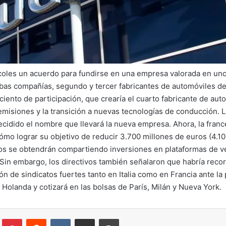
oles un acuerdo para fundirse en una empresa valorada en uno
Ambas compañías, segundo y tercer fabricantes de automóviles 
ciento de participación, que crearía el cuarto fabricante de au
e emisiones y la transición a nuevas tecnologías de conducción.
ecidido el nombre que llevará la nueva empresa. Ahora, la franc
mo lograr su objetivo de reducir 3.700 millones de euros (4.10
ros se obtendrán compartiendo inversiones en plataformas de ve
in embargo, los directivos también señalaron que habría recorte
n de sindicatos fuertes tanto en Italia como en Francia ante la
 Holanda y cotizará en las bolsas de París, Milán y Nueva York.
lr
Pinterest
Reddit
VKontakte
Compartir por correo electrónico
Imprimir