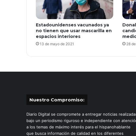
Estadounidenses vacunados ya
Donal
no tienen que usar mascarilla en
candi
espacios interiores
medio
13 de mayo de 2021
28 de
Nuestro Compromiso:
Diario Digital se compromete a entregar noticias realizada
bajo un periodismo riguroso e independiente con atenció
a los temas de máximo interés para el hispanohablante
que busca información de calidad en los diferentes