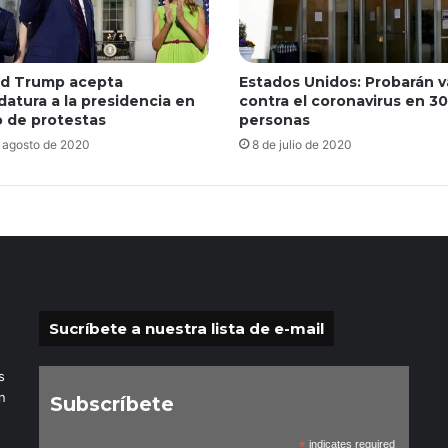
d Trump acepta
Estados Unidos: Probarán 
datura a la presidencia en
contra el coronavirus en 3
 de protestas
personas
 agosto de 2020
8 de julio de 2020
Sucríbete a nuestra lista de e-mail
s
n
Subscríbete
*
indicates required