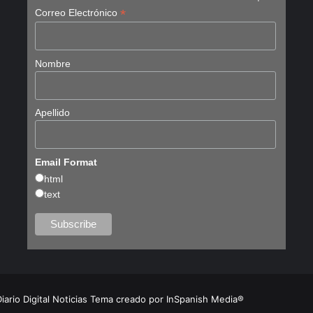
*
Correo Electrónico
Nombre
Apellido
Email Format
html
text
Diario Digital Noticias Tema creado por InSpanish Media®