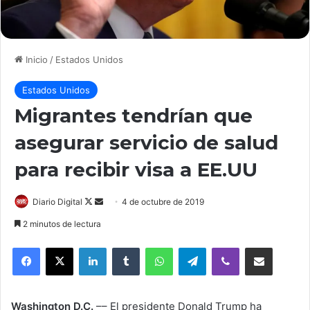
Inicio
/
Estados Unidos
Estados Unidos
Migrantes tendrían que
asegurar servicio de salud
para recibir visa a EE.UU
Follow
Send
Diario Digital
4 de octubre de 2019
on
an
2 minutos de lectura
X
email
LinkedIn
Tumblr
WhatsApp
Telegram
Viber
Compartir por correo elec
Washington D.C.
–– El presidente Donald Trump ha