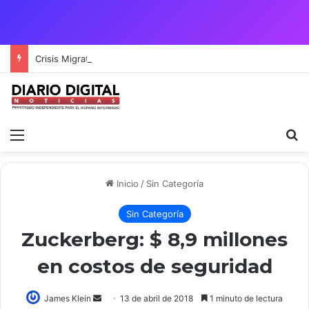
Crisis Migratoria entre España y Marruecos acentúa las tensiones diplomáticas y la fragilidad de los territorios de Ceuta y Melilla.
Menú
B
Inicio
/
Sin Categoría
Sin Categoría
Zuckerberg: $ 8,9 millones
en costos de seguridad
James Klein
S
13 de abril de 2018
1 minuto de lectura