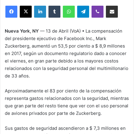
e
LinkedIn
Tumblr
WhatsApp
Telegram
Viber
Compartir por correo electrónico
n
d
a
Nueva York, NY
— 13 de Abril (VoA) • La compensación
n
del presidente ejecutivo de Facebook Inc., Mark
e
Zuckerberg, aumentó un 53,5 por ciento a $ 8,9 millones
m
en 2017, según un documento regulatorio dado a conocer
a
i
el viernes, en gran parte debido a los mayores costos
l
relacionados con la seguridad personal del multimillonario
de 33 años.
Aproximadamente el 83 por ciento de la compensación
representa gastos relacionados con la seguridad, mientras
que gran parte del resto tiene que ver con el uso personal
de aviones privados por parte de Zuckerberg.
Sus gastos de seguridad ascendieron a $ 7,3 millones en