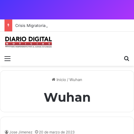
Crisis Migratoria entre España y Marruecos acentúa las tensiones diplomáticas y la fragilidad de los territorios de Ceuta y Melilla.
Menú
B
Inicio
/
Wuhan
Wuhan
Jose Jimenez
20 de marzo de 2023